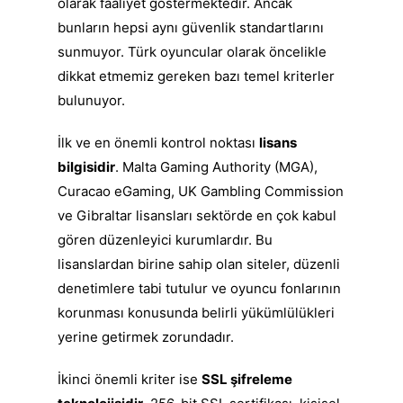
olarak faaliyet göstermektedir. Ancak
bunların hepsi aynı güvenlik standartlarını
sunmuyor. Türk oyuncular olarak öncelikle
dikkat etmemiz gereken bazı temel kriterler
bulunuyor.
İlk ve en önemli kontrol noktası
lisans
bilgisidir
. Malta Gaming Authority (MGA),
Curacao eGaming, UK Gambling Commission
ve Gibraltar lisansları sektörde en çok kabul
gören düzenleyici kurumlardır. Bu
lisanslardan birine sahip olan siteler, düzenli
denetimlere tabi tutulur ve oyuncu fonlarının
korunması konusunda belirli yükümlülükleri
yerine getirmek zorundadır.
İkinci önemli kriter ise
SSL şifreleme