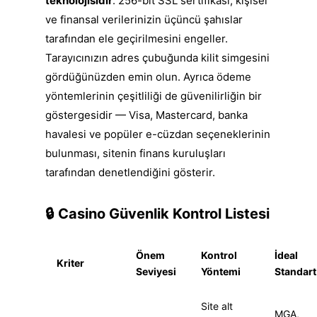
teknolojisidir
. 256-bit SSL sertifikası, kişisel
ve finansal verilerinizin üçüncü şahıslar
tarafından ele geçirilmesini engeller.
Tarayıcınızın adres çubuğunda kilit simgesini
gördüğünüzden emin olun. Ayrıca ödeme
yöntemlerinin çeşitliliği de güvenilirliğin bir
göstergesidir — Visa, Mastercard, banka
havalesi ve popüler e-cüzdan seçeneklerinin
bulunması, sitenin finans kuruluşları
tarafından denetlendiğini gösterir.
🔒 Casino Güvenlik Kontrol Listesi
Önem
Kontrol
İdeal
Kriter
Seviyesi
Yöntemi
Standart
Site alt
MGA,