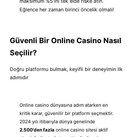
maksimum %5'ini tek elde riske atın.
Eğlence her zaman birinci öncelik olmalı!
Güvenli Bir Online Casino Nasıl
Seçilir?
Doğru platformu bulmak, keyifli bir deneyimin ilk
adımıdır
Online casino dünyasına adım atarken en
kritik karar, güvenilir bir platform seçmektir.
2024 yılı itibarıyla dünya genelinde
2.500'den fazla
online casino sitesi aktif