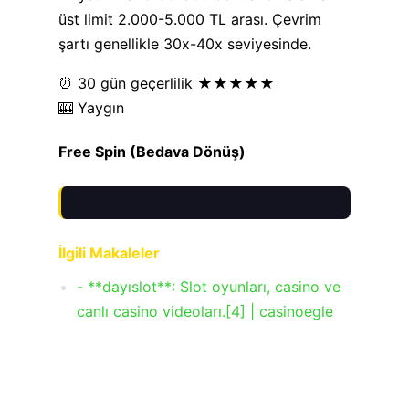
üst limit 2.000-5.000 TL arası. Çevrim
şartı genellikle 30x-40x seviyesinde.
⏰ 30 gün geçerlilik
★★★★★
🎰 Yaygın
Free Spin (Bedava Dönüş)
İlgili Makaleler
- **dayıslot**: Slot oyunları, casino ve
canlı casino videoları.[4] | casinoegle