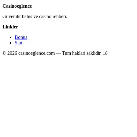
Casinoeglence
Guvenilir bahis ve casino rehberi.
Linkler
Bonus
Slot
© 2026 casinoeglence.com — Tum haklari saklidir. 18+