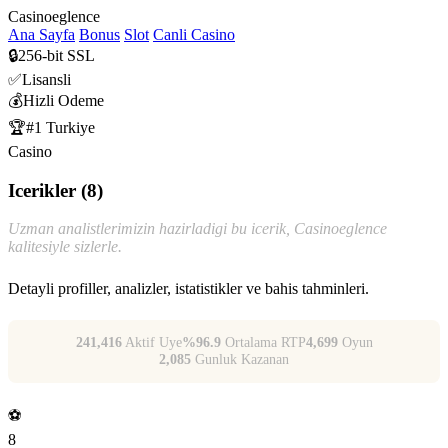
Casinoeglence
Ana Sayfa
Bonus
Slot
Canli Casino
🔒
256-bit SSL
✅
Lisansli
💰
Hizli Odeme
🏆
#1 Turkiye
Casino
Icerikler (8)
Uzman analistlerimizin hazirladigi bu icerik, Casinoeglence
kalitesiyle sizlerle.
Detayli profiller, analizler, istatistikler ve bahis tahminleri.
241,416
Aktif Uye
%96.9
Ortalama RTP
4,699
Oyun
2,085
Gunluk Kazanan
⚽
8