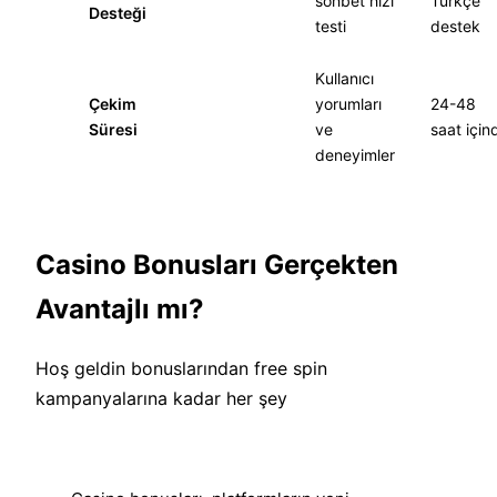
sohbet hızı
Türkçe
Orta
Desteği
testi
destek
Kullanıcı
Çekim
yorumları
24-48
Orta
Süresi
ve
saat için
deneyimler
Casino Bonusları Gerçekten
Avantajlı mı?
Hoş geldin bonuslarından free spin
kampanyalarına kadar her şey