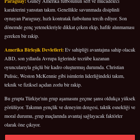
Paraguay:
Güney Amerika futbolunun sert ve mücadeleci
karakterini yansıtan takım. Genellikle savunmada disiplinli
oynayan Paraguay, hızlı kontratak futbolunu tercih ediyor. Son
dönemde genç yetenekleriyle dikkat çeken ekip, hafife alınmaması
gereken bir rakip.
Amerika Birleşik Devletleri:
Ev sahipliği avantajına sahip olacak
ABD, son yıllarda Avrupa liglerinde tecrübe kazanan
oyuncularıyla güçlü bir kadro oluşturmuş durumda. Christian
Pulisic, Weston McKennie gibi isimlerin liderliğindeki takım,
teknik ve fiziksel açıdan zorlu bir rakip.
Bu grupta Türkiye'nin grup aşamasını geçme şansı oldukça yüksek
görülüyor. Takımın gençlik ve deneyim dengesi, taktik esnekliği ve
moral durumu, grup maçlarında avantaj sağlayacak faktörler
olarak öne çıkıyor.