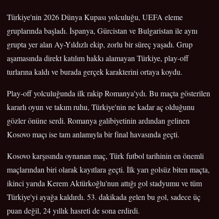
Türkiye'nin 2026 Dünya Kupası yolculuğu, UEFA eleme
gruplarında başladı. İspanya, Gürcistan ve Bulgaristan ile aynı
grupta yer alan Ay-Yıldızlı ekip, zorlu bir süreç yaşadı. Grup
aşamasında direkt katılım hakkı alamayan Türkiye, play-off
turlarına kaldı ve burada gerçek karakterini ortaya koydu.
Play-off yolculuğunda ilk rakip Romanya'ydı. Bu maçta gösterilen
kararlı oyun ve takım ruhu, Türkiye'nin ne kadar aç olduğunu
gözler önüne serdi. Romanya galibiyetinin ardından gelinen
Kosovo maçı ise tam anlamıyla bir final havasında geçti.
Kosovo karşısında oynanan maç, Türk futbol tarihinin en önemli
maçlarından biri olarak kayıtlara geçti. İlk yarı golsüz biten maçta,
ikinci yarıda Kerem Aktürkoğlu'nun attığı gol stadyumu ve tüm
Türkiye'yi ayağa kaldırdı. 53. dakikada gelen bu gol, sadece üç
puan değil, 24 yıllık hasreti de sona erdirdi.