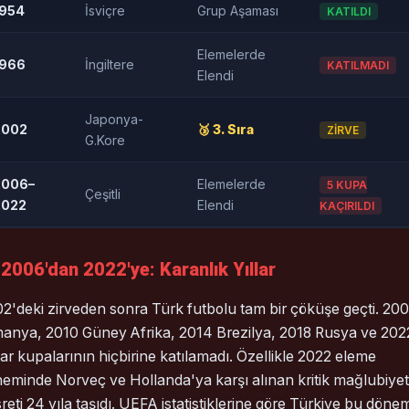
1954
İsviçre
Grup Aşaması
KATILDI
Elemelerde
1966
İngiltere
KATILMADI
Elendi
Japonya-
2002
🥉 3. Sıra
ZİRVE
G.Kore
2006–
Elemelerde
5 KUPA
Çeşitli
2022
Elendi
KAÇIRILDI
 2006'dan 2022'ye: Karanlık Yıllar
2'deki zirveden sonra Türk futbolu tam bir çöküşe geçti. 20
anya, 2010 Güney Afrika, 2014 Brezilya, 2018 Rusya ve 202
ar kupalarının hiçbirine katılamadı. Özellikle 2022 eleme
eminde Norveç ve Hollanda'ya karşı alınan kritik mağlubiyet
reti 24 yıla taşıdı. UEFA istatistiklerine göre Türkiye bu dön