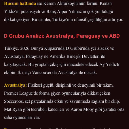
Hücum hattında
ise Kerem Aktürkoğlu'nun formu, Kenan
Yıldız'ın potansiyeli ve Barış Alper Yılmaz'ın çok yönlülüğü
dikkat çekiyor. Bu isimler, Türkiye'nin ofansif çeşitliliğini artırıyor.
D Grubu Analizi: Avustralya, Paraguay ve ABD
Türkiye, 2026 Dünya Kupası'nda D Grubu'nda yer alacak ve
Avustralya, Paraguay ile Amerika Birleşik Devletleri ile
karşılaşacak. Bu gruptan çıkış için mücadele edecek Ay-Yıldızlı
ekibin ilk maçı Vancouver'da Avustralya ile olacak.
Avustralya:
Fiziksel güçlü, disiplinli ve deneyimli bir takım.
Premier League'de forma giyen oyuncularıyla dikkat çeken
Socceroos, set parçalarında etkili ve savunmada sağlam bir ekip.
Mat Ryan gibi tecrübeli kalecileri ve Aaron Mooy gibi yaratıcı orta
saha oyuncuları var.