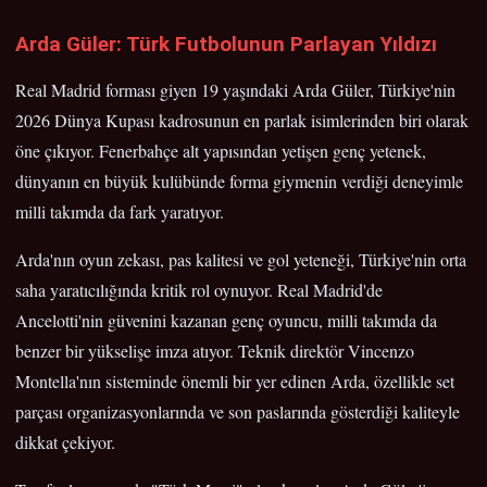
Arda Güler: Türk Futbolunun Parlayan Yıldızı
Real Madrid forması giyen 19 yaşındaki Arda Güler, Türkiye'nin
2026 Dünya Kupası kadrosunun en parlak isimlerinden biri olarak
öne çıkıyor. Fenerbahçe alt yapısından yetişen genç yetenek,
dünyanın en büyük kulübünde forma giymenin verdiği deneyimle
milli takımda da fark yaratıyor.
Arda'nın oyun zekası, pas kalitesi ve gol yeteneği, Türkiye'nin orta
saha yaratıcılığında kritik rol oynuyor. Real Madrid'de
Ancelotti'nin güvenini kazanan genç oyuncu, milli takımda da
benzer bir yükselişe imza atıyor. Teknik direktör Vincenzo
Montella'nın sisteminde önemli bir yer edinen Arda, özellikle set
parçası organizasyonlarında ve son paslarında gösterdiği kaliteyle
dikkat çekiyor.