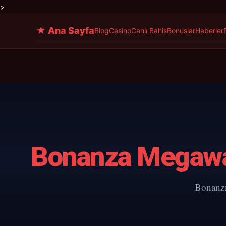
>
★ Ana Sayfa
Blog
Casino
Canlı Bahis
Bonuslar
Haberler
Bonanza Megawa
Bonanza