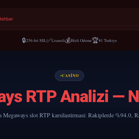
Rehber
🔒
✅
💰
🏆
256-bit SSL
Lisansli
Hizli Odeme
#1 Turkiye
CASINO
ys RTP Analizi — N
 Megaways slot RTP karsilastirmasi: Rakiplerde %94.0, R