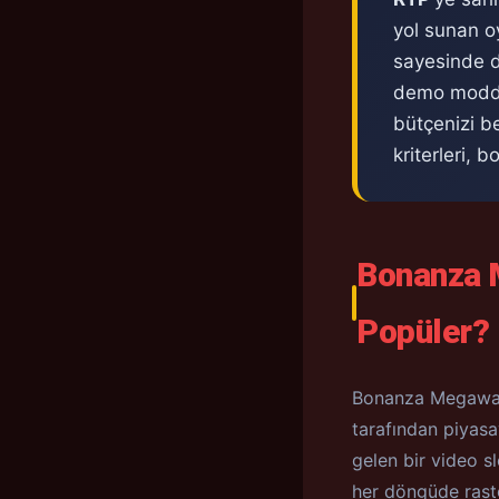
yol sunan o
sayesinde d
demo modda
bütçenizi be
kriterleri, 
Bonanza 
Popüler?
Bonanza Megaways,
tarafından piyasa
gelen bir video s
her döngüde rastg