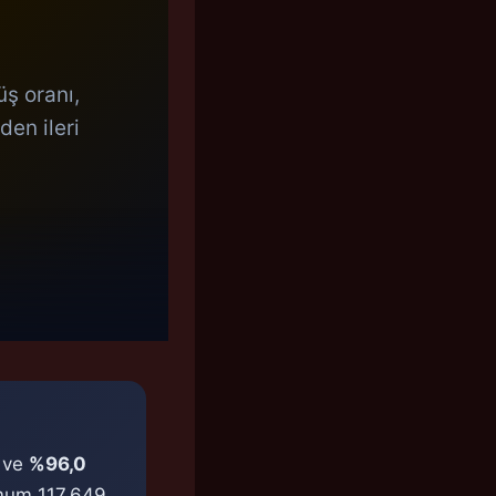
ş oranı,
den ileri
n ve
%96,0
imum 117.649