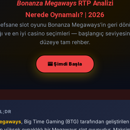
Bonanza Megaways
RTP Analizi
Nerede Oynamalı? | 2026
 efsane slot oyunu Bonanza Megaways'in geri dönü
ı ve en iyi casino seçimleri — başlangıç seviyesin
düzeye tam rehber.
🎰 Şimdi Başla
TL;DR
egaways
, Big Time Gaming (BTG) tarafından geliştirile
ip yüksek oynaklıklı bir Megaways slot oyunudur. Maks