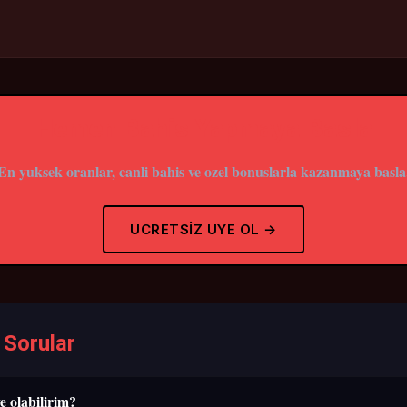
Hemen Bahis Yapmaya Basla
En yuksek oranlar, canli bahis ve ozel bonuslarla kazanmaya basla
UCRETSIZ UYE OL →
 Sorular
ye olabilirim?