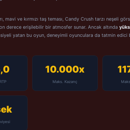
ı, mavi ve kırmızı taş teması, Candy Crush tarzı neşeli görse
son derece erişilebilir bir atmosfer sunar. Ancak altında
yüks
siyeli yatan bu oyun, deneyimli oyunculara da tatmin edici
,0
10.000x
11
 RTP
Maks. Kazanç
Maks
sek
viyesi