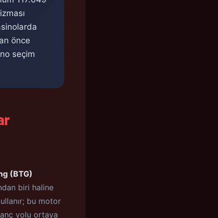
nizması
asinolarda
an önce
sino seçim
ar
ng (BTG)
dan biri haline
llanır; bu motor
zanç yolu ortaya