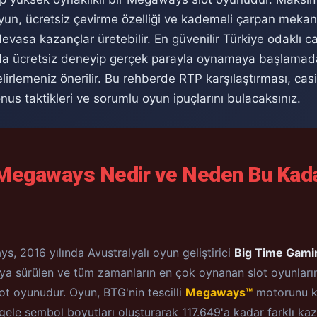
yun, ücretsiz çevirme özelliği ve kademeli çarpan meka
evasa kazançlar üretebilir. En güvenilir Türkiye odaklı c
 ücretsiz deneyip gerçek parayla oynamaya başlamad
lirlemeniz önerilir. Bu rehberde RTP karşılaştırması, ca
bonus taktikleri ve sorumlu oyun ipuçlarını bulacaksınız.
Megaways Nedir ve Neden Bu Kad
 2016 yılında Avustralyalı oyun geliştirici
Big Time Gami
ya sürülen ve tüm zamanların en çok oynanan slot oyunların
lot oyunudur. Oyun, BTG'nin tescilli
Megaways™
motorunu ku
ele sembol boyutları oluşturarak 117.649'a kadar farklı ka