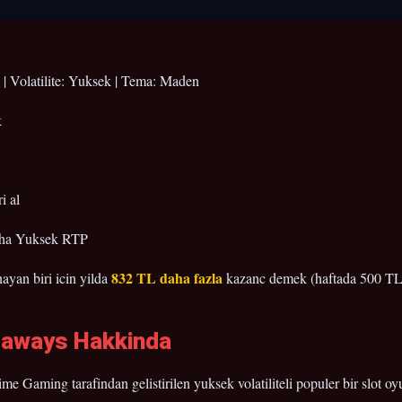
| Volatilite: Yuksek | Tema: Maden
k
i al
aha Yuksek RTP
832 TL daha fazla
an biri icin yilda
kazanc demek (haftada 500 TL
aways Hakkinda
Gaming tarafindan gelistirilen yuksek volatiliteli populer bir slot 