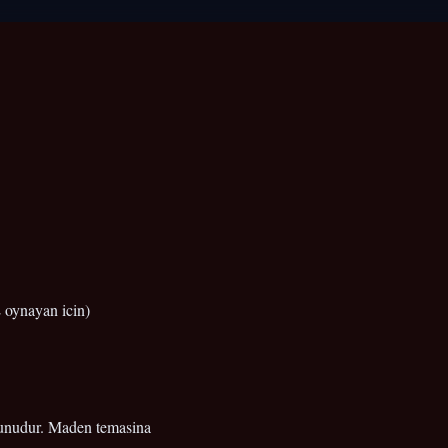
 oynayan icin)
oyunudur. Maden temasina