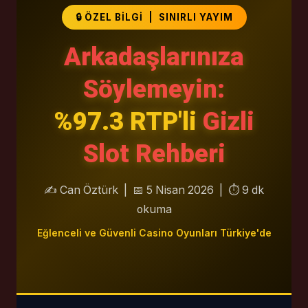
🔒 ÖZEL BİLGİ | SINIRLI YAYIM
Arkadaşlarınıza
Söylemeyin:
%97.3 RTP'li
Gizli
Slot Rehberi
✍️ Can Öztürk | 📅 5 Nisan 2026 | ⏱️ 9 dk
okuma
Eğlenceli ve Güvenli Casino Oyunları Türkiye'de