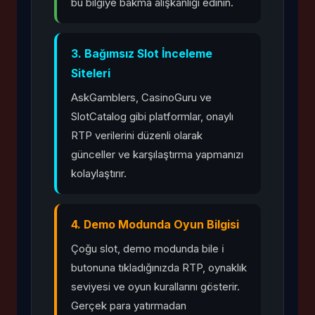
bu bilgiye bakma alışkanlığı edinin.
3. Bağımsız Slot İnceleme
Siteleri
AskGamblers, CasinoGuru ve
SlotCatalog gibi platformlar, onaylı
RTP verilerini düzenli olarak
günceller ve karşılaştırma yapmanızı
kolaylaştırır.
4. Demo Modunda Oyun Bilgisi
Çoğu slot, demo modunda bile ℹ️
butonuna tıkladığınızda RTP, oynaklık
seviyesi ve oyun kurallarını gösterir.
Gerçek para yatırmadan