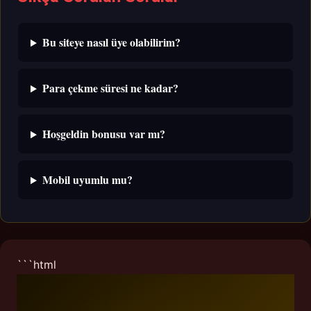
Bu siteye nasıl üye olabilirim?
Para çekme süresi ne kadar?
Hoşgeldin bonusu var mı?
Mobil uyumlu mu?
```html