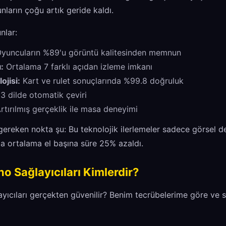
nların çoğu artık geride kaldı.
nlar:
yuncuların %89'u görüntü kalitesinden memnun
:
Ortalama 7 farklı açıdan izleme imkanı
ojisi:
Kart ve rulet sonuçlarında %99.8 doğruluk
3 dilde otomatik çeviri
rtırılmış gerçeklik ile masa deneyimi
ereken nokta şu: Bu teknolojik ilerlemeler sadece görsel d
'da ortalama el başına süre 25% azaldı.
no Sağlayıcıları Kimlerdir?
ayıcıları gerçekten güvenilir? Benim tecrübelerime göre ve s