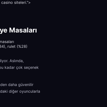
casino siteleri.">
iye Masaları
masaları
34), rulet (%28)
yor. Aslında,
 bu kadar çok seçenek
inden daha güvenilir
ndaki diğer oyuncularla