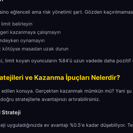
sino eğlenceli ama risk yönetimi şart. Gözden kaçırılmaması
limit belirleyin
ı geri kazanmaya çalışmayın
isindeyken oynamayın
 kötüyse masadan uzak durun
r ki, limit koyan oyuncuların %84'ü uzun vadede daha pozitif
atejileri ve Kazanma İpuçları Nelerdir?
k edilen konuya. Gerçekten kazanmak mümkün mü? Yani şu 
ğru stratejilerle avantajınızı artırabilirsiniz.
 Strateji
teji uyguladığınızda ev avantajı %0.5'e kadar düşebiliyor. 