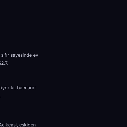
sıfır sayesinde ev
2.7.
riyor ki, baccarat
.
Acikcasi, eskiden