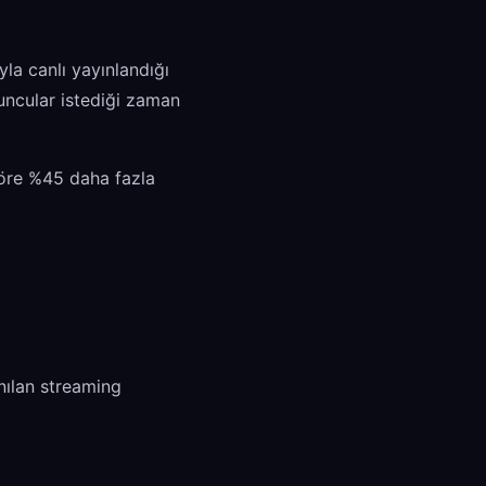
la canlı yayınlandığı
yuncular istediği zaman
göre %45 daha fazla
nılan streaming