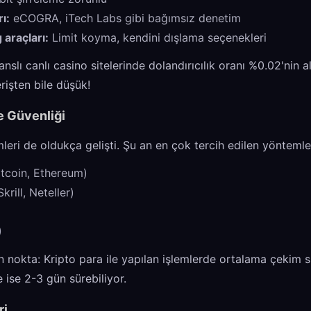
ı:
eCOGRA, iTech Labs gibi bağımsız denetim
araçları:
Limit koyma, kendini dışlama seçenekleri
sanslı canlı casino sitelerinde dolandırıcılık oranı %0.02'nin 
rişten bile düşük!
e Güvenliği
ri de oldukça gelişti. Şu an en çok tercih edilen yöntemle
itcoin, Ethereum)
rill, Neteller)
)
 nokta: Kripto para ile yapılan işlemlerde ortalama çekim s
ise 2-3 gün sürebiliyor.
ri