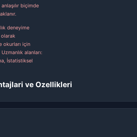
 anlaşılır biçimde
klanır.
llık deneyime
 olarak
 okurları için
. Uzmanlık alanları:
, İstatistiksel
ajlari ve Ozellikleri