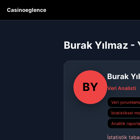
Casinoeglence
Burak Yılmaz - 
Burak Yı
BY
Veri Analisti
Veri yorumlam
İstatistiksel 
Analitik raporla
İstatistik taba