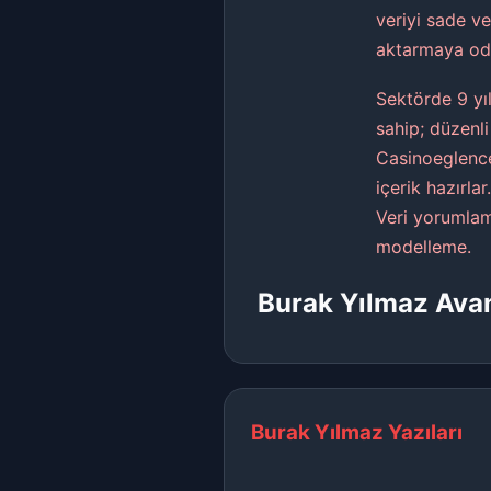
veriyi sade ve
aktarmaya oda
Sektörde 9 yı
sahip; düzenli
Casinoeglence
içerik hazırlar
Veri yorumlama
modelleme.
Burak Yılmaz Avant
Burak Yılmaz Yazıları