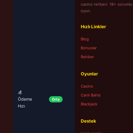
casino rehberi. 18+ sorumlu
oyun.
Hızlı Linkler
Blog
Bonuslar
Rehber
Oyunlar
Casino
💰
Canlı Bahis
Ödeme
Orta
Blackjack
Hızı
Destek