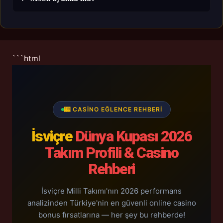
```html
🎰 CASINO EĞLENCE REHBERI
İsviçre
Dünya Kupası 2026
Takım Profili & Casino
Rehberi
İsviçre Milli Takımı'nın 2026 performans
analizinden Türkiye'nin en güvenli online casino
bonus fırsatlarına — her şey bu rehberde!