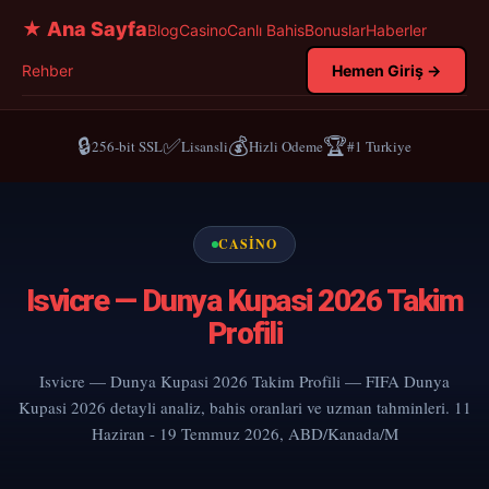
★ Ana Sayfa
Blog
Casino
Canlı Bahis
Bonuslar
Haberler
Rehber
Hemen Giriş →
🔒
✅
💰
🏆
256-bit SSL
Lisansli
Hizli Odeme
#1 Turkiye
CASINO
Isvicre — Dunya Kupasi 2026 Takim
Profili
Isvicre — Dunya Kupasi 2026 Takim Profili — FIFA Dunya
Kupasi 2026 detayli analiz, bahis oranlari ve uzman tahminleri. 11
Haziran - 19 Temmuz 2026, ABD/Kanada/M