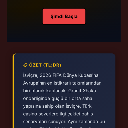
Şimdi Başla
📋 ÖZET (TL;DR)
İsviçre, 2026 FIFA Dünya Kupası'na
Avrupa'nın en istikrarlı takımlarından
biri olarak katılacak. Granit Xhaka
önderliğinde güçlü bir orta saha
yapısına sahip olan İsviçre, Türk
casino severlere ilgi çekici bahis
senaryoları sunuyor. Aynı zamanda bu