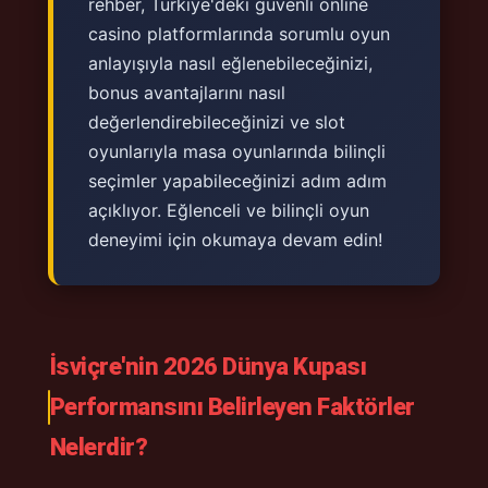
rehber, Türkiye'deki güvenli online
casino platformlarında sorumlu oyun
anlayışıyla nasıl eğlenebileceğinizi,
bonus avantajlarını nasıl
değerlendirebileceğinizi ve slot
oyunlarıyla masa oyunlarında bilinçli
seçimler yapabileceğinizi adım adım
açıklıyor. Eğlenceli ve bilinçli oyun
deneyimi için okumaya devam edin!
İsviçre'nin 2026 Dünya Kupası
Performansını Belirleyen Faktörler
Nelerdir?