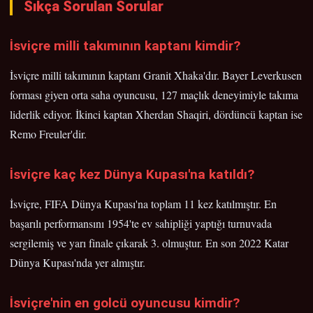
Sıkça Sorulan Sorular
İsviçre milli takımının kaptanı kimdir?
İsviçre milli takımının kaptanı Granit Xhaka'dır. Bayer Leverkusen
forması giyen orta saha oyuncusu, 127 maçlık deneyimiyle takıma
liderlik ediyor. İkinci kaptan Xherdan Shaqiri, dördüncü kaptan ise
Remo Freuler'dir.
İsviçre kaç kez Dünya Kupası'na katıldı?
İsviçre, FIFA Dünya Kupası'na toplam 11 kez katılmıştır. En
başarılı performansını 1954'te ev sahipliği yaptığı turnuvada
sergilemiş ve yarı finale çıkarak 3. olmuştur. En son 2022 Katar
Dünya Kupası'nda yer almıştır.
İsviçre'nin en golcü oyuncusu kimdir?