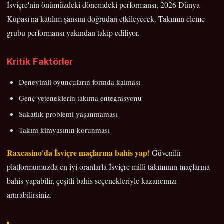
İsviçre'nin önümüzdeki dönemdeki performansı, 2026 Dünya
Kupası'na katılım şansını doğrudan etkileyecek. Takımın eleme
grubu performansı yakından takip ediliyor.
Kritik Faktörler
Deneyimli oyuncuların formda kalması
Genç yeteneklerin takıma entegrasyonu
Sakatlık problemi yaşanmaması
Takım kimyasının korunması
Raxcasino'da İsviçre maçlarına bahis yap!
Güvenilir
platformumuzda en iyi oranlarla İsviçre milli takımının maçlarına
bahis yapabilir, çeşitli bahis seçenekleriyle kazancınızı
artırabilirsiniz.