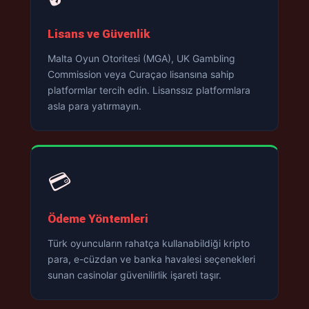
Lisans ve Güvenlik
Malta Oyun Otoritesi (MGA), UK Gambling
Commission veya Curaçao lisansına sahip
platformlar tercih edin. Lisanssız platformlara
asla para yatırmayın.
💳
Ödeme Yöntemleri
Türk oyuncuların rahatça kullanabildiği kripto
para, e-cüzdan ve banka havalesi seçenekleri
sunan casinolar güvenilirlik işareti taşır.