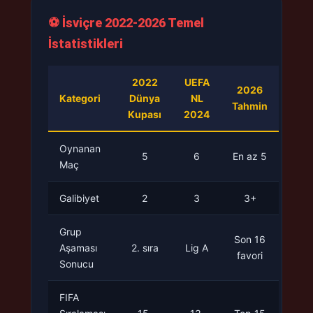
⚽ İsviçre 2022-2026 Temel
İstatistikleri
2022
UEFA
2026
Kategori
Dünya
NL
Tahmin
Kupası
2024
Oynanan
5
6
En az 5
Maç
Galibiyet
2
3
3+
Grup
Son 16
Aşaması
2. sıra
Lig A
favori
Sonucu
FIFA