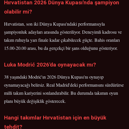
Hırvatistan 2026 Dünya Kupası'nda şampiyon
olabilir mi?
Hırvatistan, son iki Dünya Kupası'ndaki performansıyla
şampiyonluk adayları arasında gösteriliyor. Deneyimli kadrosu ve
takım ruhuyla yarı finale kadar çıkabilecek güçte. Bahis oranları
15.00-20.00 arası, bu da gerçekçi bir şans olduğunu gösteriyor.
Luka Modrić 2026'da oynayacak mı?
38 yaşındaki Modrić'ın 2026 Dünya Kupası'nı oynayıp
oynamayacağı belirsiz. Real Madrid'deki performansını sürdürürse
milli takım kariyerini sonlandırabilir. Bu durumda takımın oyun
planı büyük değişiklik gösterecek.
Hangi takımlar Hırvatistan için en büyük
tehdit?