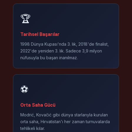
🏆
Tarihsel Başarılar
1998 Dünya Kupası'nda 3. lık, 2018'de finalist,
2022'de yeniden 3. lık. Sadece 3,9 milyon
nüfusuyla bu başarı inanılmaz.
⚽
Orta Saha Gücü
Modrić, Kovačić gibi dünya starlarıyla kurulan
orta saha, Hırvatistan'ı her zaman turnuvalarda
tehlikeli kılar.