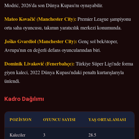
Modrić, 2026'da son Dünya Kupası'nı oynayabilir.
Mateo Kovačić (Manchester City):
Premier League şampiyonu
orta saha oyuncusu, takımın yaratıcılık merkezi konumunda.
Joško Gvardiol (Manchester City):
Genç sol bek/stoper,
Avrupa'nın en değerli defans oyuncularından biri.
Dominik Livaković (Fenerbahçe):
Türkiye Süper Ligi'nde forma
giyen kaleci, 2022 Dünya Kupası'ndaki penaltı kurtarışlarıyla
ünlendi.
Kadro Dağılımı
POZISYON
OYUNCU SAYISI
YAŞ ORTALAMASI
Kaleciler
3
28.5