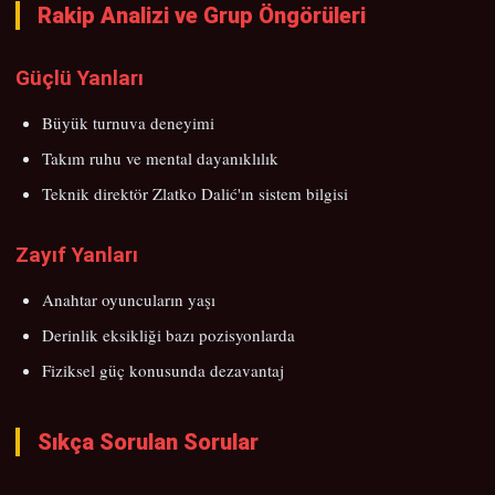
Rakip Analizi ve Grup Öngörüleri
Güçlü Yanları
Büyük turnuva deneyimi
Takım ruhu ve mental dayanıklılık
Teknik direktör Zlatko Dalić'ın sistem bilgisi
Zayıf Yanları
Anahtar oyuncuların yaşı
Derinlik eksikliği bazı pozisyonlarda
Fiziksel güç konusunda dezavantaj
Sıkça Sorulan Sorular