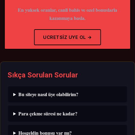
En yuksek oranlar, canli bahis ve ozel bonuslarla
kazanmaya basla.
UCRETSIZ UYE OL →
Sıkça Sorulan Sorular
Bu siteye nasıl üye olabilirim?
Para çekme süresi ne kadar?
Hoşgeldin bonusu var mı?