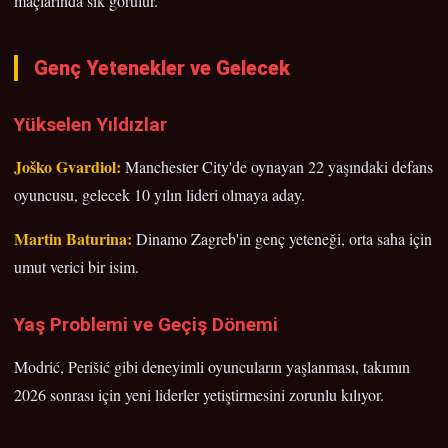
maçlarında sık görülür.
Genç Yetenekler ve Gelecek
Yükselen Yıldızlar
Joško Gvardiol:
Manchester City'de oynayan 22 yaşındaki defans
oyuncusu, gelecek 10 yılın lideri olmaya aday.
Martin Baturina:
Dinamo Zagreb'in genç yeteneği, orta saha için
umut verici bir isim.
Yaş Problemi ve Geçiş Dönemi
Modrić, Perišić gibi deneyimli oyuncuların yaşlanması, takımın
2026 sonrası için yeni liderler yetiştirmesini zorunlu kılıyor.