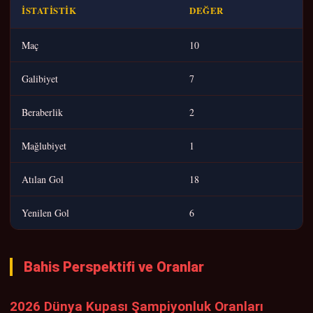
İSTATISTIK
DEĞER
Maç
10
Galibiyet
7
Beraberlik
2
Mağlubiyet
1
Atılan Gol
18
Yenilen Gol
6
Bahis Perspektifi ve Oranlar
2026 Dünya Kupası Şampiyonluk Oranları