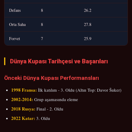
Defans
8
26.2
Orta Saha
8
27.8
Forvet
7
25.9
Dünya Kupası Tarihçesi ve Başarıları
Önceki Dünya Kupası Performansları
1998 Fransa:
İlk katılım - 3. Oldu (Altın Top: Davor Šuker)
2002-2014:
Grup aşamasında eleme
2018 Rusya:
Final - 2. Oldu
2022 Katar:
3. Oldu