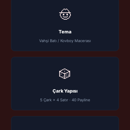
🤠
Tema
Vahşi Batı / Kovboy Macerası
🎲
Çark Yapısı
5 Çark × 4 Satır · 40 Payline