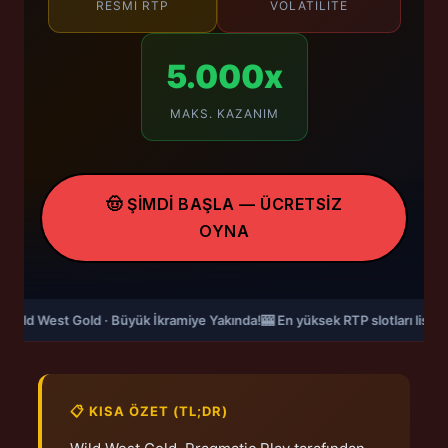
RESMI RTP
VOLATILITE
5.000x
MAKS. KAZANIM
🤠 ŞIMDI BAŞLA — ÜCRETSIZ
OYNA
 Wild West Gold · Büyük İkramiye Yakında!
🎰 En yüksek RTP slotları list
📋 KISA ÖZET (TL;DR)