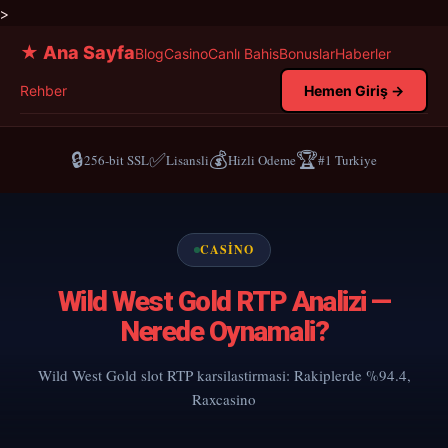
>
★ Ana Sayfa
Blog
Casino
Canlı Bahis
Bonuslar
Haberler
Rehber
Hemen Giriş →
🔒
✅
💰
🏆
256-bit SSL
Lisansli
Hizli Odeme
#1 Turkiye
CASINO
Wild West Gold RTP Analizi —
Nerede Oynamali?
Wild West Gold slot RTP karsilastirmasi: Rakiplerde %94.4,
Raxcasino