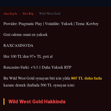
Ana Sayfa
›
Slot Rtp
›
Wild West Gold
Provider: Pragmatic Play | Volatilite: Yuksek | Tema: Kovboy
Geri odeme orani en yuksek
RAXCASINO'DA
Her 100 TL'den 97+ TL geri al
Raxcasino Farki: +%3.1 Daha Yuksek RTP
805 TL daha fazla
Bu Wild West Gold oynayan biri icin yilda
kazanc demek (haftada 500 TL oynayan icin)
Wild West Gold Hakkinda