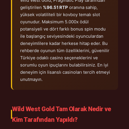
Wild West Gold, Pragmatic Play tarafından
geliştirilen
%96.51 RTP
oranına sahip,
yüksek volatiliteli bir kovboy temalı slot
oyunudur. Maksimum 5.000x ödül
potansiyeli ve dört farklı bonus spin modu
ile başlangıç seviyesindeki oyunculardan
deneyimlilere kadar herkese hitap eder. Bu
rehberde oyunun tüm özelliklerini, güvenilir
Türkiye odaklı casino seçeneklerini ve
sorumlu oyun ipuçlarını bulabilirsiniz. En iyi
deneyim için lisanslı casinoları tercih etmeyi
unutmayın.
Wild West Gold Tam Olarak Nedir ve
Kim Tarafından Yapıldı?