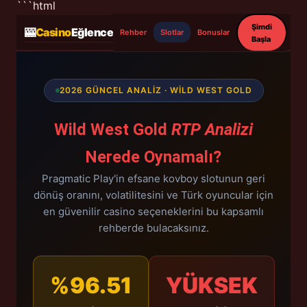
```html
Şimdi
🎰
Casino
Eğlence
Rehber
Slotlar
Bonuslar
Başla
2026 GÜNCEL ANALIZ · WILD WEST GOLD
Wild West Gold
RTP Analizi
Nerede Oynamalı?
Pragmatic Play'in efsane kovboy slotunun geri
dönüş oranını, volatilitesini ve Türk oyuncular için
en güvenilir casino seçeneklerini bu kapsamlı
rehberde bulacaksınız.
%96.51
YÜKSEK