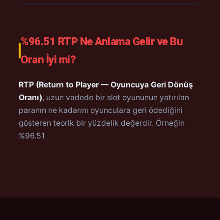
%96.51 RTP Ne Anlama Gelir ve Bu
Oran İyi mi?
RTP (Return to Player — Oyuncuya Geri Dönüş
Oranı)
, uzun vadede bir slot oyununun yatırılan
paranın ne kadarını oyunculara geri ödediğini
gösteren teorik bir yüzdelik değerdir. Örneğin
%96.51