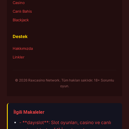
Casino
Canlı Bahis
Blackjack
Destek
Hakkımızda
Linkler
© 2026 Raxcasino Network. Tüm hakları saklıdır. 18+ Sorumlu
oyun.
İlgili Makaleler
- **dayıslot**: Slot oyunları, casino ve canlı