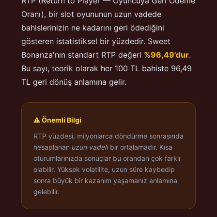
RTP (Return to Player — Oyuncuya Geri Ödeme
Oranı), bir slot oyununun uzun vadede
bahislerinizin ne kadarını geri ödediğini
gösteren istatistiksel bir yüzdedir. Sweet
Bonanza'nın standart RTP değeri
%96,49'dur
.
Bu sayı, teorik olarak her 100 TL bahiste 96,49
TL geri dönüş anlamına gelir.
⚠️ Önemli Bilgi
RTP yüzdesi, milyonlarca döndürme sonrasında
hesaplanan
uzun vadeli
bir ortalamadır. Kısa
oturumlarınızda sonuçlar bu orandan çok farklı
olabilir. Yüksek volatilite, uzun süre kaybedip
sonra büyük bir kazanım yaşamanız anlamına
gelebilir.