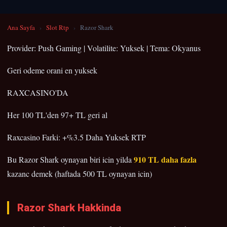
Ana Sayfa
›
Slot Rtp
›
Razor Shark
Provider: Push Gaming | Volatilite: Yuksek | Tema: Okyanus
Geri odeme orani en yuksek
RAXCASINO'DA
Her 100 TL'den 97+ TL geri al
Raxcasino Farki: +%3.5 Daha Yuksek RTP
910 TL daha fazla
Bu Razor Shark oynayan biri icin yilda
kazanc demek (haftada 500 TL oynayan icin)
Razor Shark Hakkinda