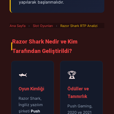
yapılarak başlanmalıdır.
Ana Sayfa
›
Slot Oyunları
›
Razor Shark RTP Analizi
Razor Shark Nedir ve Kim
Tarafından Geliştirildi?
🦈
🏆
Oyun Kimliği
Ödüller ve
Tanınırlık
Razor Shark,
İngiliz yazılım
Push Gaming,
şirketi
Push
2020 ve 2021