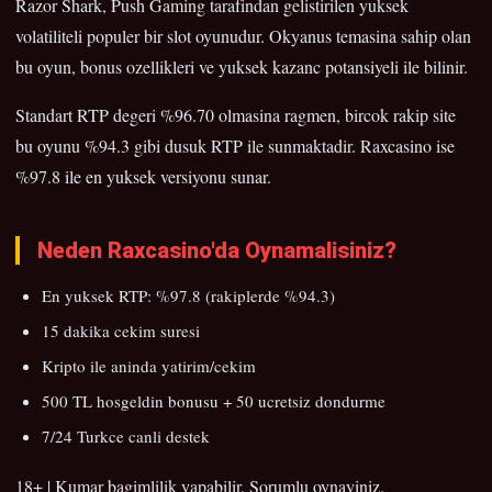
Razor Shark, Push Gaming tarafindan gelistirilen yuksek
volatiliteli populer bir slot oyunudur. Okyanus temasina sahip olan
bu oyun, bonus ozellikleri ve yuksek kazanc potansiyeli ile bilinir.
Standart RTP degeri %96.70 olmasina ragmen, bircok rakip site
bu oyunu %94.3 gibi dusuk RTP ile sunmaktadir. Raxcasino ise
%97.8 ile en yuksek versiyonu sunar.
Neden Raxcasino'da Oynamalisiniz?
En yuksek RTP: %97.8 (rakiplerde %94.3)
15 dakika cekim suresi
Kripto ile aninda yatirim/cekim
500 TL hosgeldin bonusu + 50 ucretsiz dondurme
7/24 Turkce canli destek
18+ | Kumar bagimlilik yapabilir. Sorumlu oynayiniz.