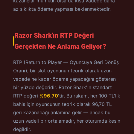
kazançlar mümkün olsa da kısa vadede daha
az sıklıkta ödeme yapması beklenmektedir.
Razor Shark'ın RTP Değeri
Gerçekten Ne Anlama Geliyor?
RTP (Return to Player — Oyuncuya Geri Dönüş
Oranı), bir slot oyununun teorik olarak uzun
vadede ne kadar ödeme yapacağını gösteren
bir yüzde değeridir. Razor Shark'ın standart
RTP değeri
%96.70
'tir. Bu rakam, her 100 TL'lik
bahis için oyuncunun teorik olarak 96,70 TL
geri kazanacağı anlamına gelir — ancak bu
uzun vadeli bir ortalamadır, her oturumda kesin
değildir.