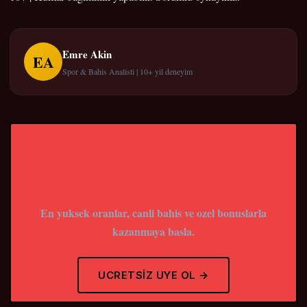
Emre Akin
EA
Spor & Bahis Analisti | 10+ yil deneyim
Hemen Bahis Yapmaya
Basla
En yuksek oranlar, canli bahis ve ozel bonuslarla
kazanmaya basla.
UCRETSIZ UYE OL →