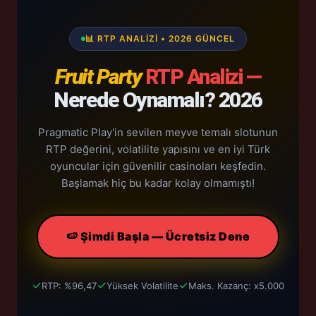
📊 RTP ANALİZİ • 2026 GÜNCEL
Fruit Party
RTP Analizi —
Nerede Oynamalı? 2026
Pragmatic Play'in sevilen meyve temalı slotunun
RTP değerini, volatilite yapısını ve en iyi Türk
oyuncular için güvenilir casinoları keşfedin.
Başlamak hiç bu kadar kolay olmamıştı!
🍉 Şimdi Başla — Ücretsiz Dene
✓
✓
✓
RTP: %96,47
Yüksek Volatilite
Maks. Kazanç: x5.000