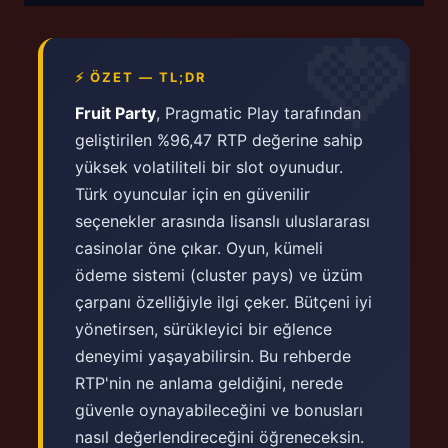
🍓
⚡ ÖZET — TL;DR
Fruit Party
, Pragmatic Play tarafından
geliştirilen %96,47 RTP değerine sahip
yüksek volatiliteli bir slot oyunudur.
Türk oyuncular için en güvenilir
seçenekler arasında lisanslı uluslararası
casinolar öne çıkar. Oyun, kümeli
ödeme sistemi (cluster pays) ve üzüm
çarpanı özelliğiyle ilgi çeker. Bütçeni iyi
yönetirsen, sürükleyici bir eğlence
deneyimi yaşayabilirsin. Bu rehberde
RTP'nin ne anlama geldiğini, nerede
güvenle oynayabileceğini ve bonusları
nasıl değerlendireceğini öğreneceksin.