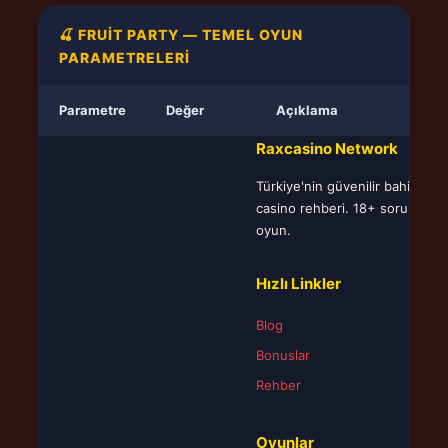
🍒 FRUIT PARTY — TEMEL OYUN
PARAMETRELERI
Parametre
Değer
Açıklama
Raxcasino Network
Türkiye'nin güvenilir bahis ve
casino rehberi. 18+ sorumlu
oyun.
Hızlı Linkler
Blog
Bonuslar
Rehber
Oyunlar