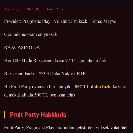
Ana Sayfa
›
Slot Rtp
›
Fruit Party
Provider: Pragmatic Play | Volatilite: Yuksek | Tema: Meyve
Geri odeme orani en yuksek
RAXCASINO'DA
Her 100 TL'de Raxcasino'da ise 97 TL geri alirsin fark
Raxcasino Farki: +%3.3 Daha Yuksek RTP
857 TL daha fazla
Bu Fruit Party oynayan biri icin yilda
kazanc
demek (haftada 500 TL oynayan icin)
Fruit Party Hakkinda
Fruit Party, Pragmatic Play tarafindan gelistirilen yuksek volatiliteli