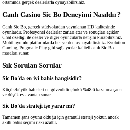
ortamında gerçek dealerlarla oynayabilirsiniz.
Canlı Casino Sic Bo Deneyimi Nasıldır?
Canlı Sic Bo, gerçek stüdyolardan yayınlanan HD kalitesinde
oyunlardır. Profesyonel dealerlar zarları atar ve sonuçları açıklar.
Chat özelliği ile dealer ve diğer oyuncularla iletişim kurabilirsiniz.
Mobil uyumlu platformlarda her yerden oynayabilirsiniz. Evolution
Gaming, Pragmatic Play gibi sağlayıcılar kaliteli canlı Sic Bo
masaları sunar.
Sık Sorulan Sorular
Sic Bo'da en iyi bahis hangisidir?
Küçük/büyük bahisleri en güvenlidir çünkü %48.6 kazanma şansı
ve düşük ev avantajı sunar.
Sic Bo'da strateji işe yarar mı?
Tamamen şans oyunu olduğu için garantili strateji yoktur, ancak
akıllı bahis seçimi riski azaltır.