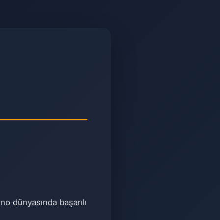
no dünyasında başarılı