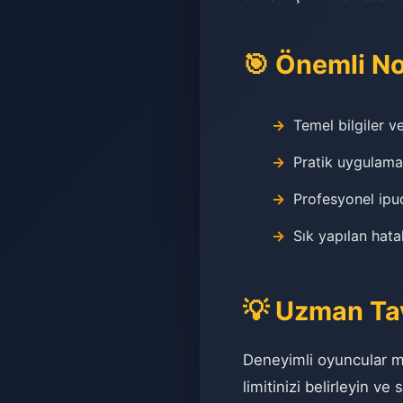
🎯 Önemli No
Temel bilgiler v
Pratik uygulama
Profesyonel ipuç
Sık yapılan hata
💡 Uzman Tav
Deneyimli oyuncular m
limitinizi belirleyin v