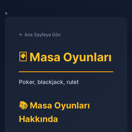
>
← Ana Sayfaya Dön
🃏 Masa Oyunları
Poker, blackjack, rulet
📚 Masa Oyunları
Hakkında