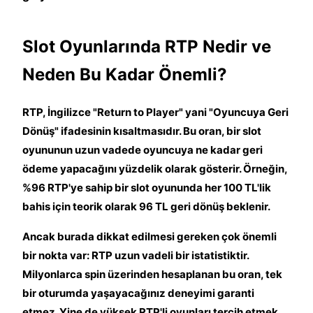
Slot Oyunlarında RTP Nedir ve
Neden Bu Kadar Önemli?
RTP, İngilizce "Return to Player" yani "Oyuncuya Geri
Dönüş" ifadesinin kısaltmasıdır. Bu oran, bir slot
oyununun uzun vadede oyuncuya ne kadar geri
ödeme yapacağını yüzdelik olarak gösterir. Örneğin,
%96 RTP'ye sahip bir slot oyununda her 100 TL'lik
bahis için teorik olarak 96 TL geri dönüş beklenir.
Ancak burada dikkat edilmesi gereken çok önemli
bir nokta var:
RTP uzun vadeli bir istatistiktir.
Milyonlarca spin üzerinden hesaplanan bu oran, tek
bir oturumda yaşayacağınız deneyimi garanti
etmez. Yine de yüksek RTP'li oyunları tercih etmek,