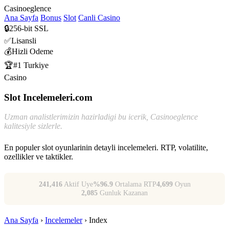
Casinoeglence
Ana Sayfa
Bonus
Slot
Canli Casino
🔒
256-bit SSL
✅
Lisansli
💰
Hizli Odeme
🏆
#1 Turkiye
Casino
Slot Incelemeleri.com
Uzman analistlerimizin hazirladigi bu icerik, Casinoeglence
kalitesiyle sizlerle.
En populer slot oyunlarinin detayli incelemeleri. RTP, volatilite,
ozellikler ve taktikler.
241,416
Aktif Uye
%96.9
Ortalama RTP
4,699
Oyun
2,085
Gunluk Kazanan
Ana Sayfa
›
Incelemeler
›
Index