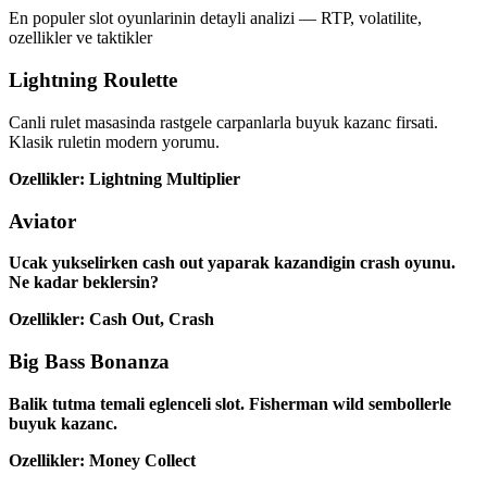
En populer slot oyunlarinin detayli analizi — RTP, volatilite,
ozellikler ve taktikler
Lightning Roulette
Canli rulet masasinda rastgele carpanlarla buyuk kazanc firsati.
Klasik ruletin modern yorumu.
Ozellikler: Lightning Multiplier
Aviator
Ucak yukselirken cash out yaparak kazandigin crash oyunu.
Ne kadar beklersin?
Ozellikler: Cash Out, Crash
Big Bass Bonanza
Balik tutma temali eglenceli slot. Fisherman wild sembollerle
buyuk kazanc.
Ozellikler: Money Collect