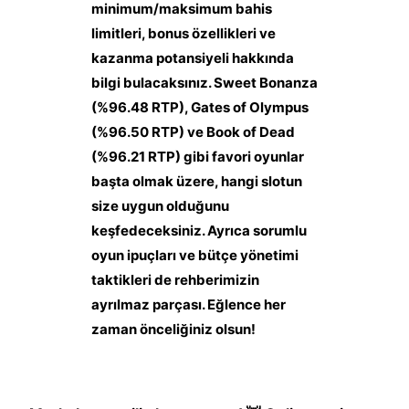
minimum/maksimum bahis
limitleri, bonus özellikleri ve
kazanma potansiyeli hakkında
bilgi bulacaksınız. Sweet Bonanza
(%96.48 RTP), Gates of Olympus
(%96.50 RTP) ve Book of Dead
(%96.21 RTP) gibi favori oyunlar
başta olmak üzere, hangi slotun
size uygun olduğunu
keşfedeceksiniz. Ayrıca sorumlu
oyun ipuçları ve bütçe yönetimi
taktikleri de rehberimizin
ayrılmaz parçası. Eğlence her
zaman önceliğiniz olsun!