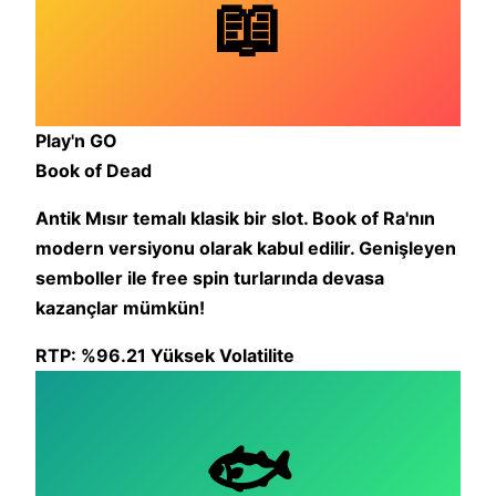
📖
Play'n GO
Book of Dead
Antik Mısır temalı klasik bir slot. Book of Ra'nın
modern versiyonu olarak kabul edilir. Genişleyen
semboller ile free spin turlarında devasa
kazançlar mümkün!
RTP: %96.21
Yüksek Volatilite
🐟