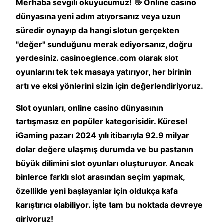
Merhaba sevgili okuyucumuz! 👋 Online casino
dünyasına yeni adım atıyorsanız veya uzun
süredir oynayıp da hangi slotun gerçekten
"değer" sunduğunu merak ediyorsanız, doğru
yerdesiniz.
casinoeglence.com
olarak slot
oyunlarını tek tek masaya yatırıyor, her birinin
artı ve eksi yönlerini sizin için değerlendiriyoruz.
Slot oyunları, online casino dünyasının
tartışmasız en popüler kategorisidir. Küresel
iGaming pazarı 2024 yılı itibarıyla
92.9 milyar
dolar
değere ulaşmış durumda ve bu pastanın
büyük dilimini slot oyunları oluşturuyor. Ancak
binlerce farklı slot arasından seçim yapmak,
özellikle yeni başlayanlar için oldukça kafa
karıştırıcı olabiliyor. İşte tam bu noktada devreye
giriyoruz!