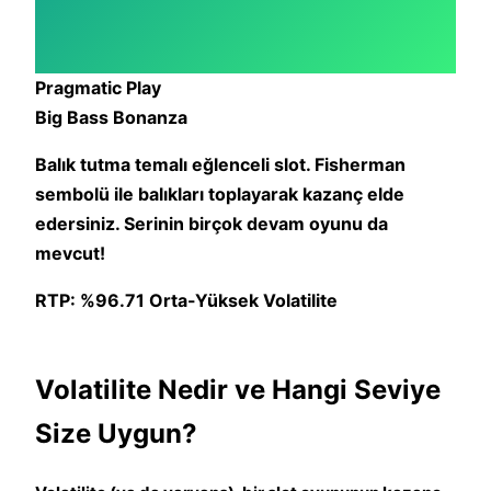
Pragmatic Play
Big Bass Bonanza
Balık tutma temalı eğlenceli slot. Fisherman
sembolü ile balıkları toplayarak kazanç elde
edersiniz. Serinin birçok devam oyunu da
mevcut!
RTP: %96.71
Orta-Yüksek Volatilite
Volatilite Nedir ve Hangi Seviye
Size Uygun?