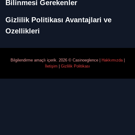
Bilinmesi Gerekenler
Gizlilik Politikası Avantajlari ve
Ozellikleri
Bilgilendirme amaçlı içerik. 2026 © Casinoeglence |
Hakkımızda
|
İletişim
|
Gizlilik Politikası