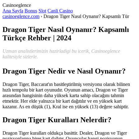
Casinoeglence
Ana Sayfa
Bonus
Slot
Canli Casino
casinoeglence.com
› Dragon Tiger Nasıl Oynanır? Kapsamlı Tür
Dragon Tiger Nasıl Oynanır? Kapsamlı
Türkçe Rehber | 2024
Uzman analistlerimizin hazirladigi bu icerik, Casinoeglence
kalitesiyle sizlerle.
Dragon Tiger Nedir ve Nasıl Oynanır?
Dragon Tiger, Baccarat'ın basitleştirilmiş versiyonu olarak bilinen
hızlı tempolu bir kart oyunudır. Oyunun amacı, Dragon ve Tiger
arasından hangisinin daha yüksek karta sahip olacağını tahmin
etmektir. Her elde yalnızca bir kart dağıtılır ve en yüksek kart
kazanır. As en düşük (1), Kral ise en yüksek (13) değere sahiptir.
Dragon Tiger Kuralları Nelerdir?
Dragon Tiger kuralları oldukça basittir. Dealer, Dragon ve Tiger
pozisyonlarına birer kart dağıtır. Oyuncular hangi pozisyonun