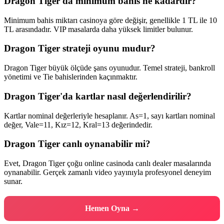
Dragon Tiger'da minimum bahis ne kadardır?
Minimum bahis miktarı casinoya göre değişir, genellikle 1 TL ile 10
TL arasındadır. VIP masalarda daha yüksek limitler bulunur.
Dragon Tiger strateji oyunu mudur?
Dragon Tiger büyük ölçüde şans oyunudur. Temel strateji, bankroll
yönetimi ve Tie bahislerinden kaçınmaktır.
Dragon Tiger'da kartlar nasıl değerlendirilir?
Kartlar nominal değerleriyle hesaplanır. As=1, sayı kartları nominal
değer, Vale=11, Kız=12, Kral=13 değerindedir.
Dragon Tiger canlı oynanabilir mi?
Evet, Dragon Tiger çoğu online casinoda canlı dealer masalarında
oynanabilir. Gerçek zamanlı video yayınıyla profesyonel deneyim
sunar.
Hemen Oyna →