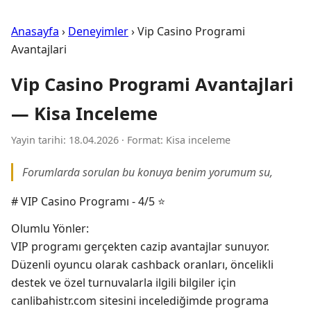
Anasayfa
›
Deneyimler
› Vip Casino Programi
Avantajlari
Vip Casino Programi Avantajlari
— Kisa Inceleme
Yayin tarihi: 18.04.2026 · Format: Kisa inceleme
Forumlarda sorulan bu konuya benim yorumum su,
# VIP Casino Programı - 4/5 ⭐
Olumlu Yönler:
VIP programı gerçekten cazip avantajlar sunuyor.
Düzenli oyuncu olarak cashback oranları, öncelikli
destek ve özel turnuvalarla ilgili bilgiler için
canlibahistr.com sitesini incelediğimde programa