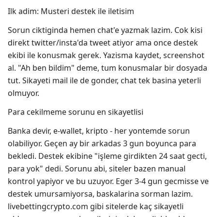
Ilk adim: Musteri destek ile iletisim
Sorun ciktiginda hemen chat'e yazmak lazim. Cok kisi
direkt twitter/insta'da tweet atiyor ama once destek
ekibi ile konusmak gerek. Yazisma kaydet, screenshot
al. "Ah ben bildim" deme, tum konusmalar bir dosyada
tut. Sikayeti mail ile de gonder, chat tek basina yeterli
olmuyor.
Para cekilmeme sorunu en sikayetlisi
Banka devir, e-wallet, kripto - her yontemde sorun
olabiliyor. Geçen ay bir arkadas 3 gun boyunca para
bekledi. Destek ekibine "işleme girdikten 24 saat gecti,
para yok" dedi. Sorunu abi, siteler bazen manual
kontrol yapiyor ve bu uzuyor. Eger 3-4 gun gecmisse ve
destek umursamiyorsa, baskalarina sorman lazim.
livebettingcrypto.com gibi sitelerde kaç sikayetli