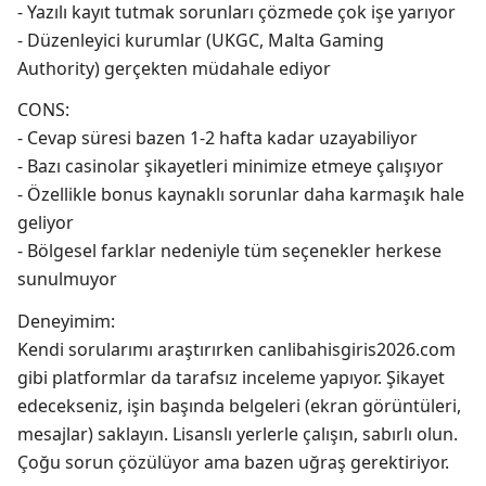
- Yazılı kayıt tutmak sorunları çözmede çok işe yarıyor
- Düzenleyici kurumlar (UKGC, Malta Gaming
Authority) gerçekten müdahale ediyor
CONS:
- Cevap süresi bazen 1-2 hafta kadar uzayabiliyor
- Bazı casinolar şikayetleri minimize etmeye çalışıyor
- Özellikle bonus kaynaklı sorunlar daha karmaşık hale
geliyor
- Bölgesel farklar nedeniyle tüm seçenekler herkese
sunulmuyor
Deneyimim:
Kendi sorularımı araştırırken canlibahisgiris2026.com
gibi platformlar da tarafsız inceleme yapıyor. Şikayet
edecekseniz, işin başında belgeleri (ekran görüntüleri,
mesajlar) saklayın. Lisanslı yerlerle çalışın, sabırlı olun.
Çoğu sorun çözülüyor ama bazen uğraş gerektiriyor.