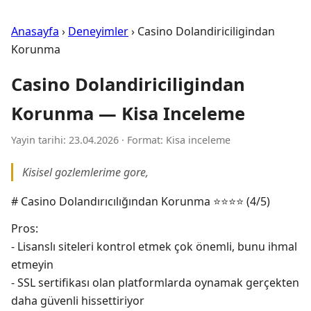
Anasayfa
›
Deneyimler
› Casino Dolandiriciligindan
Korunma
Casino Dolandiriciligindan
Korunma — Kisa Inceleme
Yayin tarihi: 23.04.2026 · Format: Kisa inceleme
Kisisel gozlemlerime gore,
# Casino Dolandırıcılığından Korunma ⭐⭐⭐⭐ (4/5)
Pros:
- Lisanslı siteleri kontrol etmek çok önemli, bunu ihmal
etmeyin
- SSL sertifikası olan platformlarda oynamak gerçekten
daha güvenli hissettiriyor