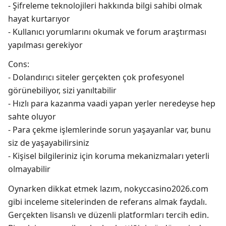
- Şifreleme teknolojileri hakkında bilgi sahibi olmak
hayat kurtarıyor
- Kullanıcı yorumlarını okumak ve forum araştırması
yapılması gerekiyor
Cons:
- Dolandırıcı siteler gerçekten çok profesyonel
görünebiliyor, sizi yanıltabilir
- Hızlı para kazanma vaadi yapan yerler neredeyse hep
sahte oluyor
- Para çekme işlemlerinde sorun yaşayanlar var, bunu
siz de yaşayabilirsiniz
- Kişisel bilgileriniz için koruma mekanizmaları yeterli
olmayabilir
Oynarken dikkat etmek lazım, nokyccasino2026.com
gibi inceleme sitelerinden de referans almak faydalı.
Gerçekten lisanslı ve düzenli platformları tercih edin.