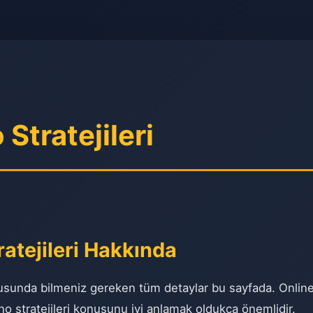
 Stratejileri
ratejileri Hakkında
onusunda bilmeniz gereken tüm detaylar bu sayfada. Onlin
ino stratejileri konusunu iyi anlamak oldukça önemlidir.