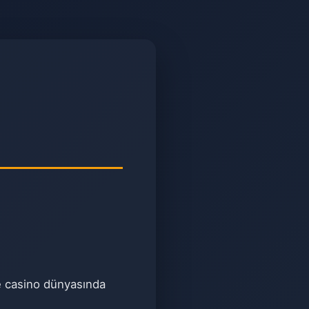
e casino dünyasında