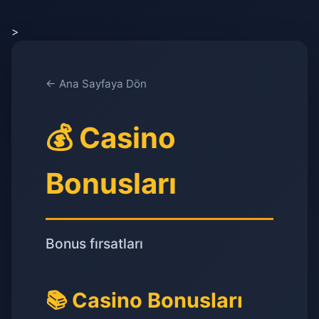
>
← Ana Sayfaya Dön
💰 Casino
Bonusları
Bonus fırsatları
📚 Casino Bonusları