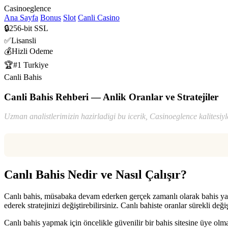
Casinoeglence
Ana Sayfa
Bonus
Slot
Canli Casino
🔒
256-bit SSL
✅
Lisansli
💰
Hizli Odeme
🏆
#1 Turkiye
Canli Bahis
Canli Bahis Rehberi — Anlik Oranlar ve Stratejiler
Uzman analistlerimizin hazirladigi bu icerik, Casinoeglence kalitesiyle
Canlı Bahis Nedir ve Nasıl Çalışır?
Canlı bahis, müsabaka devam ederken gerçek zamanlı olarak bahis yapa
ederek stratejinizi değiştirebilirsiniz. Canlı bahiste oranlar sürekli de
Canlı bahis yapmak için öncelikle güvenilir bir bahis sitesine üye olm