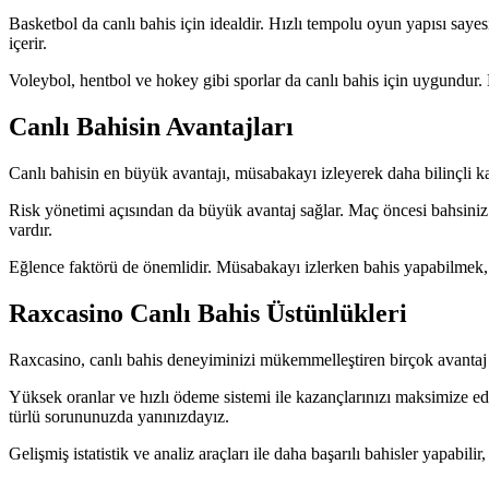
Basketbol da canlı bahis için idealdir. Hızlı tempolu oyun yapısı sayesi
içerir.
Voleybol, hentbol ve hokey gibi sporlar da canlı bahis için uygundur. 
Canlı Bahisin Avantajları
Canlı bahisin en büyük avantajı, müsabakayı izleyerek daha bilinçli k
Risk yönetimi açısından da büyük avantaj sağlar. Maç öncesi bahsiniz 
vardır.
Eğlence faktörü de önemlidir. Müsabakayı izlerken bahis yapabilmek, h
Raxcasino Canlı Bahis Üstünlükleri
Raxcasino, canlı bahis deneyiminizi mükemmelleştiren birçok avantaj s
Yüksek oranlar ve hızlı ödeme sistemi ile kazançlarınızı maksimize ede
türlü sorununuzda yanınızdayız.
Gelişmiş istatistik ve analiz araçları ile daha başarılı bahisler yapabil