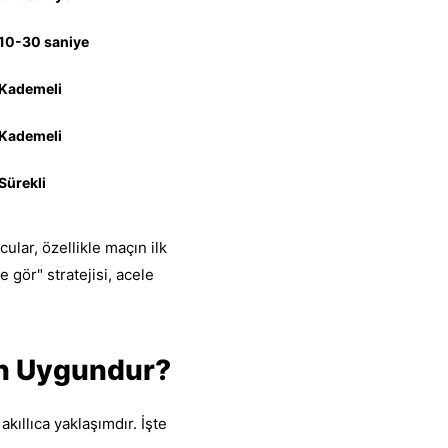
10-30 saniye
Kademeli
Kademeli
Sürekli
ular, özellikle maçın ilk
 gör" stratejisi, acele
çin Uygundur?
akıllıca yaklaşımdır. İşte