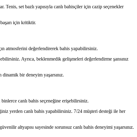
. Tenis, set bazlı yapısıyla canlı bahisçiler için cazip seçenekler
arı için kritiktir.
n atmosferini değerlendirerek bahis yapabilirsiniz.
ebilirsiniz. Ayrıca, beklenmedik gelişmeleri değerlendirme şansınız
n dinamik bir deneyim yaşarsınız.
nlerce canlı bahis seçeneğine erişebilirsiniz.
niz yerden canlı bahis yapabilirsiniz. 7/24 müşteri desteği ile her
n güvenilir altyapısı sayesinde sorunsuz canlı bahis deneyimi yaşarsınız.