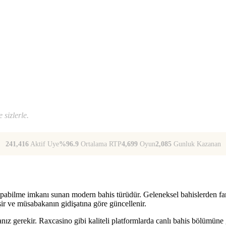
 sizlerle.
241,416
Aktif Uye
%96.9
Ortalama RTP
4,699
Oyun
2,085
Gunluk Kazanan
bilme imkanı sunan modern bahis türüdür. Geleneksel bahislerden farklı
ğişir ve müsabakanın gidişatına göre güncellenir.
anız gerekir. Raxcasino gibi kaliteli platformlarda canlı bahis bölümün