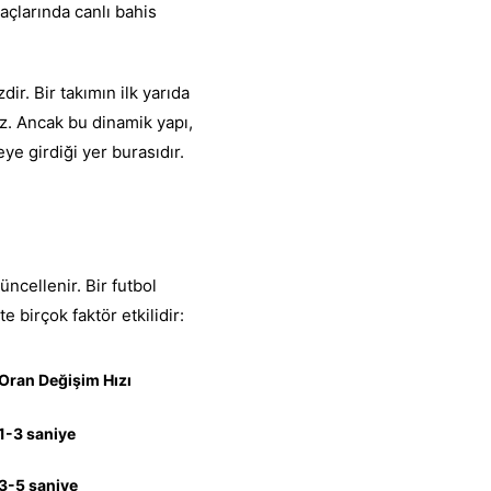
açlarında canlı bahis
dir. Bir takımın ilk yarıda
niz. Ancak bu dinamik yapı,
e girdiği yer burasıdır.
üncellenir. Bir futbol
 birçok faktör etkilidir:
Oran Değişim Hızı
1-3 saniye
3-5 saniye