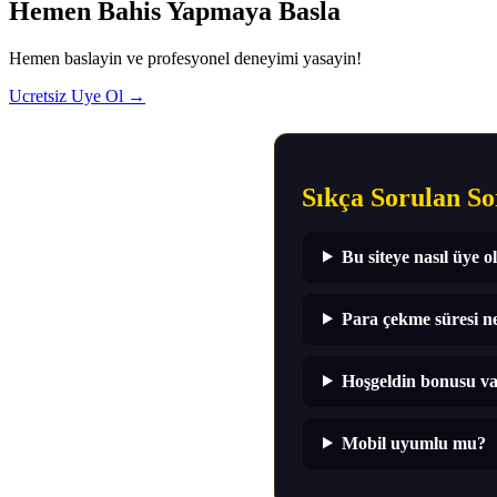
Hemen Bahis Yapmaya Basla
Hemen baslayin ve profesyonel deneyimi yasayin!
Ucretsiz Uye Ol →
Sıkça Sorulan So
Bu siteye nasıl üye o
Para çekme süresi n
Hoşgeldin bonusu v
Mobil uyumlu mu?