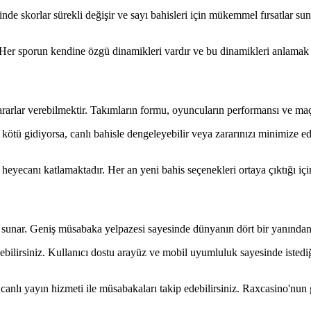
nde skorlar sürekli değişir ve sayı bahisleri için mükemmel fırsatlar sunar
Her sporun kendine özgü dinamikleri vardır ve bu dinamikleri anlamak baş
ararlar verebilmektir. Takımların formu, oyuncuların performansı ve maçı
kötü gidiyorsa, canlı bahisle dengeleyebilir veya zararınızı minimize ed
eyecanı katlamaktadır. Her an yeni bahis seçenekleri ortaya çıktığı içi
unar. Geniş müsabaka yelpazesi sayesinde dünyanın dört bir yanından bi
bilirsiniz. Kullanıcı dostu arayüz ve mobil uyumluluk sayesinde istediği
ir, canlı yayın hizmeti ile müsabakaları takip edebilirsiniz. Raxcasino'nu