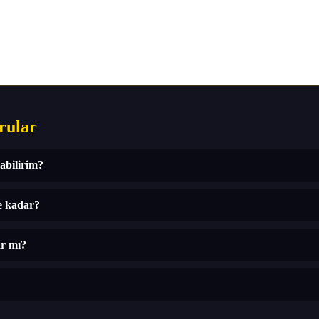
rular
labilirim?
e kadar?
ar mı?