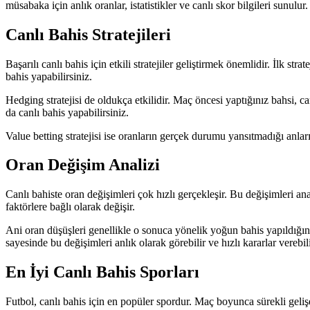
müsabaka için anlık oranlar, istatistikler ve canlı skor bilgileri sunulur.
Canlı Bahis Stratejileri
Başarılı canlı bahis için etkili stratejiler geliştirmek önemlidir. İlk 
bahis yapabilirsiniz.
Hedging stratejisi de oldukça etkilidir. Maç öncesi yaptığınız bahsi, c
da canlı bahis yapabilirsiniz.
Value betting stratejisi ise oranların gerçek durumu yansıtmadığı anla
Oran Değişim Analizi
Canlı bahiste oran değişimleri çok hızlı gerçekleşir. Bu değişimleri an
faktörlere bağlı olarak değişir.
Ani oran düşüşleri genellikle o sonuca yönelik yoğun bahis yapıldığını 
sayesinde bu değişimleri anlık olarak görebilir ve hızlı kararlar verebili
En İyi Canlı Bahis Sporları
Futbol, canlı bahis için en popüler spordur. Maç boyunca sürekli gelişe