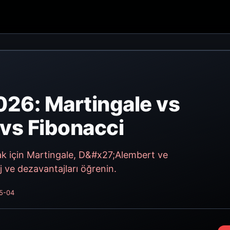
2026: Martingale vs
vs Fibonacci
k için Martingale, D&#x27;Alembert ve
aj ve dezavantajları öğrenin.
05-04