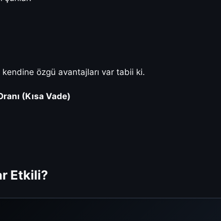
kendine özgü avantajları var tabii ki.
Oranı (Kısa Vade)
 Etkili?