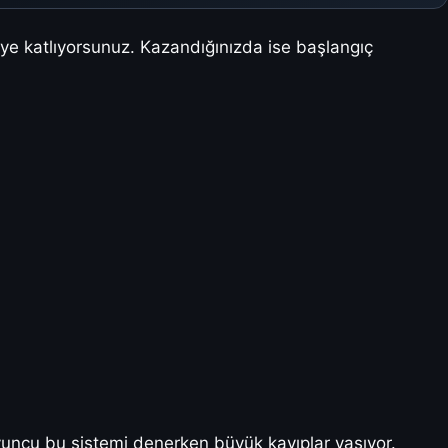
ikiye katlıyorsunuz. Kazandığınızda ise başlangıç
yuncu bu sistemi denerken büyük kayıplar yaşıyor.