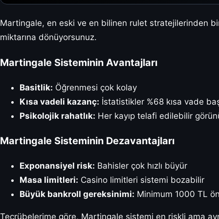
Martingale, en eski ve en bilinen rulet stratejilerinden 
miktarına dönüyorsunuz.
Martingale Sisteminin Avantajları
Basitlik:
Öğrenmesi çok kolay
Kısa vadeli kazanç:
İstatistikler %68 kısa vade baş
Psikolojik rahatlık:
Her kayıp telafi edilebilir görün
Martingale Sisteminin Dezavantajları
Exponansiyel risk:
Bahisler çok hızlı büyür
Masa limitleri:
Casino limitleri sistemi bozabilir
Büyük bankroll gereksinimi:
Minimum 1000 TL öne
Tecrübelerime göre, Martingale sistemi en riskli ama a