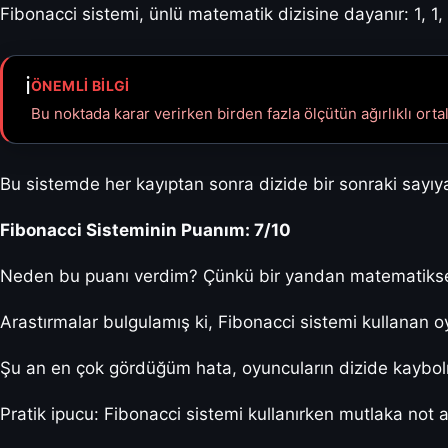
Fibonacci sistemi, ünlü matematik dizisine dayanır: 1, 1, 2
ℹ️
ÖNEMLI BILGI
Bu noktada karar verirken birden fazla ölçütün ağırlıklı or
Bu sistemde her kayıptan sonra dizide bir sonraki sayıya
Fibonacci Sisteminin Puanım: 7/10
Neden bu puanı verdim? Çünkü bir yandan matematiksel o
Arastırmalar bulgulamış ki, Fibonacci sistemi kullanan o
Şu an en çok gördüğüm hata, oyuncuların dizide kaybolma
Pratik ipucu: Fibonacci sistemi kullanırken mutlaka not a