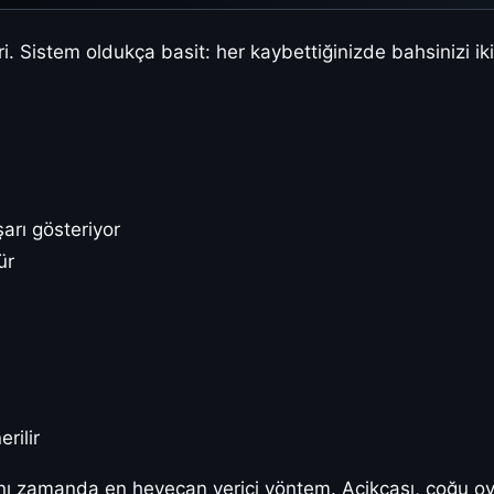
biri. Sistem oldukça basit: her kaybettiğinizde bahsinizi 
arı gösteriyor
ür
rilir
ynı zamanda en heyecan verici yöntem. Acikcası, çoğu o