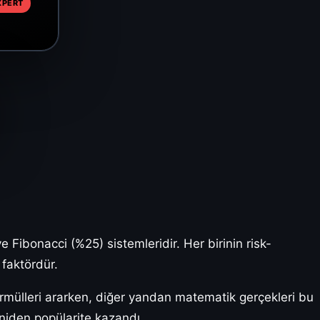
XPERT
 Fibonacci (%25) sistemleridir. Her birinin risk-
 faktördür.
ormülleri ararken, diğer yandan matematik gerçekleri bu
yeniden popülarite kazandı.