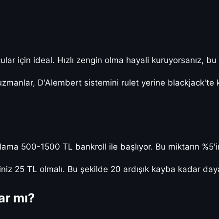
ular için ideal. Hızlı zengin olma hayali kuruyorsanız, bu
uzmanlar, D'Alembert sistemini rulet yerine blackjack't
talama 500-1500 TL bankroll ile başlıyor. Bu miktarın %5'i
niz 25 TL olmalı. Bu şekilde 20 ardışık kayba kadar daya
ar mı?