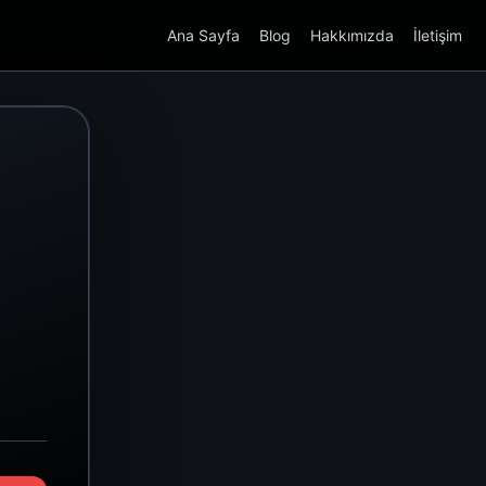
Ana Sayfa
Blog
Hakkımızda
İletişim