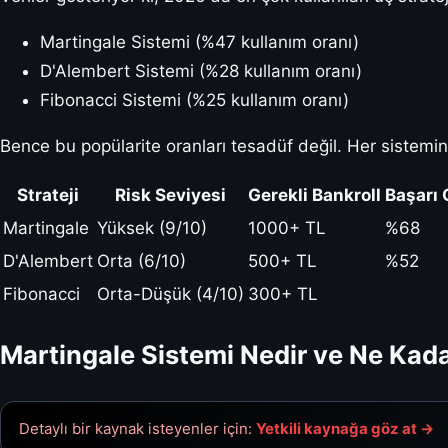
Martingale Sistemi (%47 kullanım oranı)
D'Alembert Sistemi (%28 kullanım oranı)
Fibonacci Sistemi (%25 kullanım oranı)
Bence bu popülarite oranları tesadüf değil. Her sistemin 
Strateji
Risk Seviyesi
Gerekli Bankroll
Başarı 
Martingale
Yüksek (9/10)
1000+ TL
%68
D'Alembert
Orta (6/10)
500+ TL
%52
Fibonacci
Orta-Düşük (4/10)
300+ TL
Martingale Sistemi Nedir ve Ne Kadar
Detaylı bir kaynak isteyenler için:
Yetkili kaynağa göz at →