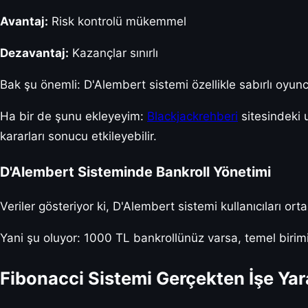
Avantaj:
Risk kontrolü mükemmel
Dezavantaj:
Kazançlar sınırlı
Bak şu önemli: D'Alembert sistemi özellikle sabırlı oyunc
Ha bir de şunu ekleyeyim:
Blackjackrehberi
sitesindeki 
kararları sonucu etkileyebilir.
D'Alembert Sisteminde Bankroll Yönetimi
Veriler gösteriyor ki, D'Alembert sistemi kullanıcıları or
Yani şu oluyor: 1000 TL bankrollünüz varsa, temel birimi
Fibonacci Sistemi Gerçekten İşe Yar