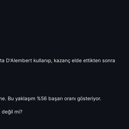
çta D'Alembert kullanıp, kazanç elde ettikten sonra
me. Bu yaklaşım %56 başarı oranı gösteriyor.
 değil mi?