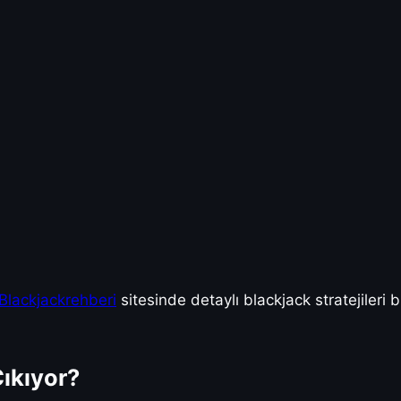
Blackjackrehberi
sitesinde detaylı blackjack stratejileri 
Çıkıyor?