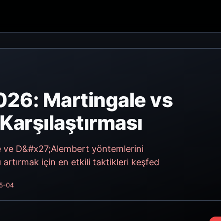
2026: Martingale vs
arşılaştırması
gale ve D&#x27;Alembert yöntemlerini
tırmak için en etkili taktikleri keşfed
05-04