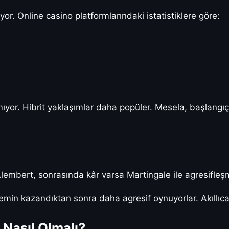
yor. Online casino platformlarındaki istatistiklere göre:
mıyor. Hibrit yaklaşımlar daha popüler. Mesela, başlangı
Alembert, sonrasında kâr varsa Martingale ile agresifleş
zemin kazandıktan sonra daha agresif oynuyorlar. Akıllıca
i Nasıl Olmalı?