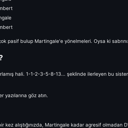
mbert
ngale
mbert
ok pasif bulup Martingale'e yönelmeleri. Oysa ki sabrın
?
rlamış hali. 1-1-2-3-5-8-13... şeklinde ilerleyen bu sist
r yazılarına göz atın.
ir kez alıştığınızda, Martingale kadar agresif olmadan D'