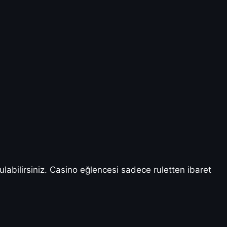
bulabilirsiniz. Casino eğlencesi sadece ruletten ibaret