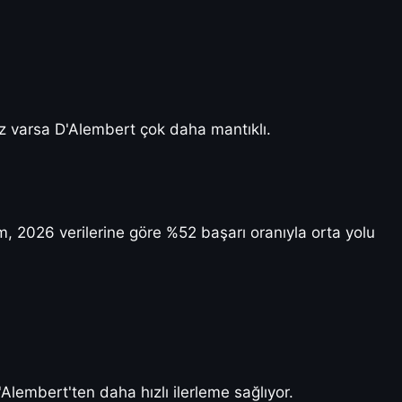
ız varsa D'Alembert çok daha mantıklı.
em, 2026 verilerine göre %52 başarı oranıyla orta yolu
Alembert'ten daha hızlı ilerleme sağlıyor.