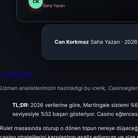
CK
Saha Yazarı
Can Korkmaz
Saha Yazarı · 202
← Ana Sayfa
Uzman analistlerimizin hazirladigi bu icerik, Casinoeglenc
TL;DR:
2026 verilerine göre, Martingale sistemi %6
seviyesiyle %52 başarı gösteriyor. Casino eğlencesi 
Rulet masasında oturup o dönen topun nereye düşeceğini 
casino stratejilerini karşılaştırıp analiz ediyorum ve si