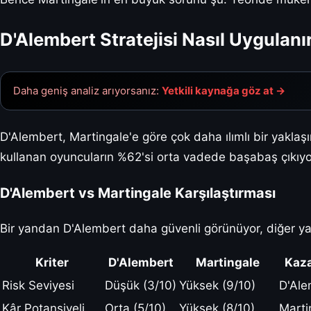
D'Alembert Stratejisi Nasıl Uygulanı
Daha geniş analiz arıyorsanız:
Yetkili kaynağa göz at →
D'Alembert, Martingale'e göre çok daha ılımlı bir yaklaşı
kullanan oyuncuların %62'si orta vadede başabaş çıkıyo
D'Alembert vs Martingale Karşılaştırması
Bir yandan D'Alembert daha güvenli görünüyor, diğer ya
Kriter
D'Alembert
Martingale
Kaz
Risk Seviyesi
Düşük (3/10)
Yüksek (9/10)
D'Ale
Kâr Potansiyeli
Orta (5/10)
Yüksek (8/10)
Marti