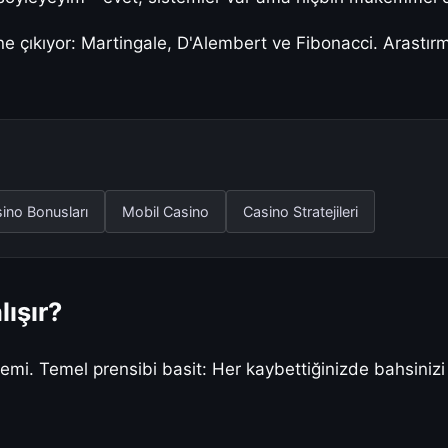
ne çıkıyor: Martingale, D'Alembert ve Fibonacci. Arastır
ino Bonusları
Mobil Casino
Casino Stratejileri
lışır?
temi. Temel prensibi basit: Her kaybettiğinizde bahsinizi 