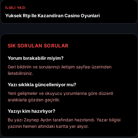
İLGILI YAZI
Yuksek Rtp Ile Kazandiran Casino Oyunlari
SIK SORULAN SORULAR
Yorum bırakabilir miyim?
Geri bildirim ve sorularınızı iletişim sayfası üzerinden
iletebilirsiniz.
Yazı sıklıkla güncelleniyor mu?
Yeni gelişmeler ve okuyucu yorumlarına göre düzenli
aralıklarla gözden geçirilir.
Yazıyı kim hazırlıyor?
Bu yazı Zeynep Aydın tarafından hazırlandı. Yazar bilgisi
yazının hemen altındaki kartta yer alıyor.