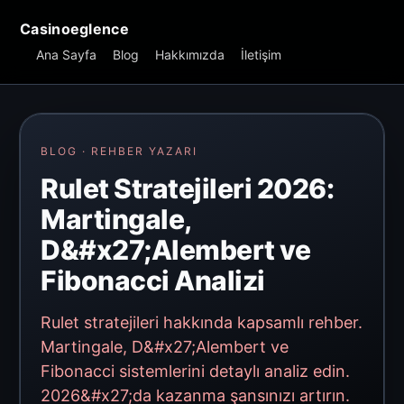
Casinoeglence
Ana Sayfa
Blog
Hakkımızda
İletişim
BLOG · REHBER YAZARI
Rulet Stratejileri 2026:
Martingale,
D&#x27;Alembert ve
Fibonacci Analizi
Rulet stratejileri hakkında kapsamlı rehber.
Martingale, D&#x27;Alembert ve
Fibonacci sistemlerini detaylı analiz edin.
2026&#x27;da kazanma şansınızı artırın.