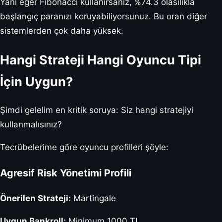
Yani eğer Fibonacci kullanırsanız, %74.3 olasılıkla
başlangıç paranızı koruyabiliyorsunuz. Bu oran diğer
sistemlerden çok daha yüksek.
Hangi Strateji Hangi Oyuncu Tipi
İçin Uygun?
Şimdi gelelim en kritik soruya: Siz hangi stratejiyi
kullanmalısınız?
Tecrübelerime göre oyuncu profilleri şöyle:
Agresif Risk Yönetimi Profili
Önerilen Strateji:
Martingale
Uygun Bankroll:
Minimum 1000 TL