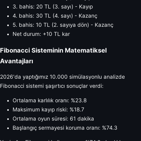
3. bahis: 20 TL (3. sayı) - Kayıp
4. bahis: 30 TL (4. sayı) - Kazanç
5. bahis: 10 TL (2. sayıya dön) - Kazanç
Net durum: +10 TL kar
Fibonacci Sisteminin Matematiksel
Avantajları
2026'da yaptığımız 10.000 simülasyonlu analizde
Fibonacci sistemi şaşırtıcı sonuçlar verdi:
Ortalama karlılık oranı: %23.8
Maksimum kayıp riski: %18.7
Ortalama oyun süresi: 61 dakika
Başlangıç sermayesi koruma oranı: %74.3