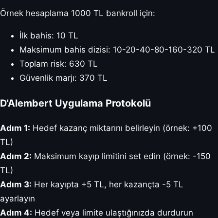
Örnek hesaplama 1000 TL bankroll için:
İlk bahis: 10 TL
Maksimum bahis dizisi: 10-20-40-80-160-320 TL
Toplam risk: 630 TL
Güvenlik marjı: 370 TL
D'Alembert Uygulama Protokolü
Adım 1:
Hedef kazanç miktarını belirleyin (örnek: +100
TL)
Adım 2:
Maksimum kayıp limitini set edin (örnek: -150
TL)
Adım 3:
Her kayıpta +5 TL, her kazançta -5 TL
ayarlayın
Adım 4:
Hedef veya limite ulaştığınızda durdurun