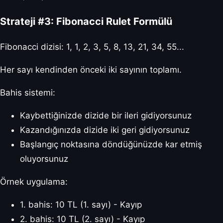
Strateji #3: Fibonacci Rulet Formülü
Fibonacci dizisi: 1, 1, 2, 3, 5, 8, 13, 21, 34, 55...
Her sayı kendinden önceki iki sayının toplamı.
Bahis sistemi:
Kaybettiğinizde dizide bir ileri gidiyorsunuz
Kazandığınızda dizide iki geri gidiyorsunuz
Başlangıç noktasına döndüğünüzde kar etmiş
oluyorsunuz
Örnek uygulama:
1. bahis: 10 TL (1. sayı) - Kayıp
2. bahis: 10 TL (2. sayı) - Kayıp