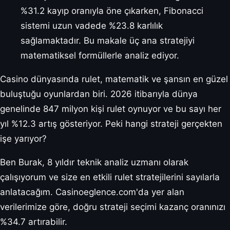
%31.2 kayıp oranıyla öne çıkarken, Fibonacci
sistemi uzun vadede %23.8 karlılık
sağlamaktadır. Bu makale üç ana stratejiyi
matematiksel formüllerle analiz ediyor.
Casino dünyasında rulet, matematik ve şansın en güzel
buluştuğu oyunlardan biri. 2026 itibarıyla dünya
genelinde 847 milyon kişi rulet oynuyor ve bu sayı her
yıl %12.3 artış gösteriyor. Peki hangi strateji gerçekten
işe yarıyor?
Ben Burak, 8 yıldır teknik analiz uzmanı olarak
çalışıyorum ve size en etkili rulet stratejilerini sayılarla
anlatacağım. Casinoeglence.com'da yer alan
verilerimize göre, doğru strateji seçimi kazanç oranınızı
%34.7 artırabilir.