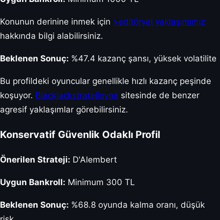
Konunun derinine inmek için
>editöryel yaklaşımımız
hakkında bilgi alabilirsiniz.
Beklenen Sonuç:
%47.4 kazanç şansı, yüksek volatilite
Bu profildeki oyuncular genellikle hızlı kazanç peşinde
koşuyor.
Blackjackstratejioyna
sitesinde de benzer
agresif yaklaşımlar görebilirsiniz.
Konservatif Güvenlik Odaklı Profil
Önerilen Strateji:
D'Alembert
Uygun Bankroll:
Minimum 300 TL
Beklenen Sonuç:
%68.8 oyunda kalma oranı, düşük
risk