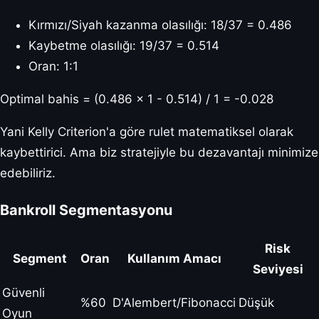
Kırmızı/Siyah kazanma olasılığı: 18/37 = 0.486
Kaybetme olasılığı: 19/37 = 0.514
Oran: 1:1
Optimal bahis = (0.486 × 1 - 0.514) / 1 = -0.028
Yani Kelly Criterion'a göre rulet matematiksel olarak
kaybettirici. Ama biz stratejiyle bu dezavantajı minimize
edebiliriz.
Bankroll Segmentasyonu
Risk
Segment
Oran
Kullanım Amacı
Seviyesi
Güvenli
%60
D'Alembert/Fibonacci
Düşük
Oyun