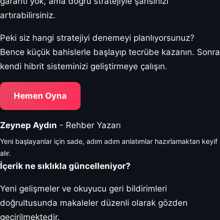
garanti yok, ama doğru stratejiyle şansınızı
artırabilirsiniz.
Peki siz hangi stratejiyi denemeyi planlıyorsunuz?
Bence küçük bahislerle başlayıp tecrübe kazanın. Sonra
kendi hibrit sisteminizi geliştirmeye çalışın.
Hemen Oyna
Zeynep Aydın
- Rehber Yazarı
Yeni başlayanlar için sade, adım adım anlatımlar hazırlamaktan keyif
alır.
İçerik ne sıklıkla güncelleniyor?
Yeni gelişmeler ve okuyucu geri bildirimleri
doğrultusunda makaleler düzenli olarak gözden
geçirilmektedir.