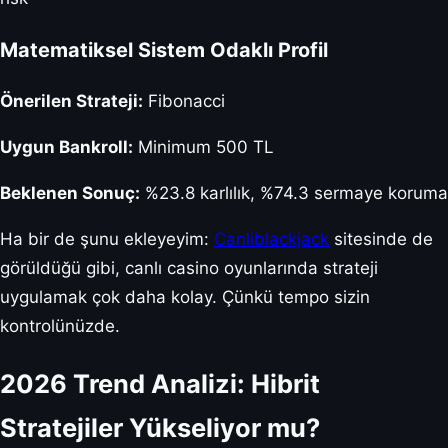
Matematiksel Sistem Odaklı Profil
Önerilen Strateji:
Fibonacci
Uygun Bankroll:
Minimum 500 TL
Beklenen Sonuç:
%23.8 karlılık, %74.3 sermaye koruma
Ha bir de şunu ekleyeyim:
Canliblackjack
sitesinde de
görüldüğü gibi, canlı casino oyunlarında strateji
uygulamak çok daha kolay. Çünkü tempo sizin
kontrolünüzde.
2026 Trend Analizi: Hibrit
Stratejiler Yükseliyor mu?