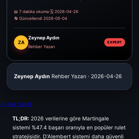
📖 7 dakika okuma
·
🗓️ 2026-04-26
·
🔄 Güncellendi 2026-05-04
Zeynep Aydın
ZA
EXPERT
Rehber Yazarı
Zeynep Aydın
Rehber Yazarı · 2026-04-26
← Ana Sayfa
TL;DR:
2026 verilerine göre Martingale
sistemi %47.4 başarı oranıyla en popüler rulet
stratejisidir. D'Alembert sistemi daha güvenli