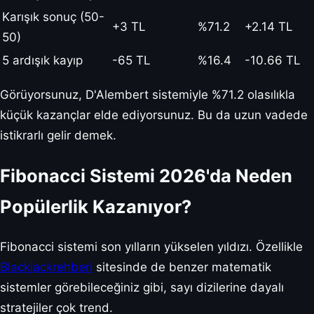
Karışık sonuç (50-
+3 TL
%71.2
+2.14 TL
50)
5 ardışık kayıp
-65 TL
%16.4
-10.66 TL
Görüyorsunuz, D'Alembert sistemiyle %71.2 olasılıkla
küçük kazançlar elde ediyorsunuz. Bu da uzun vadede
istikrarlı gelir demek.
Fibonacci Sistemi 2026'da Neden
Popülerlik Kazanıyor?
Fibonacci sistemi son yılların yükselen yıldızı. Özellikle
Blackjackrehberi
sitesinde de benzer matematik
sistemler görebileceğiniz gibi, sayı dizilerine dayalı
stratejiler çok trend.