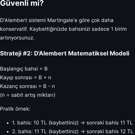
Güvenli mi?
D'Alembert sistemi Martingale'e göre çok daha
konservatif. Kaybettiğinizde bahsinizi sadece 1 birim
artırıyorsunuz.
Strateji #2: D'Alembert Matematiksel Modeli
Başlangıç bahsi = B
Kayıp sonrası = B + n
Kazanç sonrası = B - n
(n = sabit artış miktarı)
Pratik örnek:
1. bahis: 10 TL (kaybettiniz) → sonraki bahis 11 TL
2. bahis: 11 TL (kaybettiniz) → sonraki bahis 12 TL