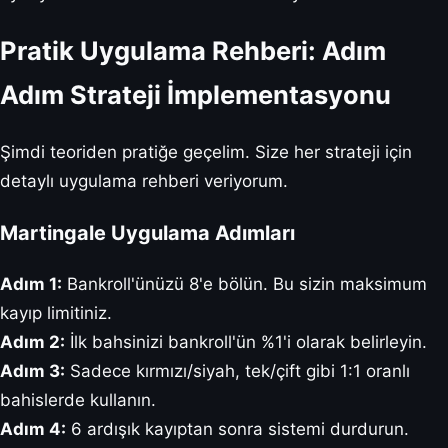
Pratik Uygulama Rehberi: Adım
Adım Strateji İmplementasyonu
Şimdi teoriden pratiğe geçelim. Size her strateji için
detaylı uygulama rehberi veriyorum.
Martingale Uygulama Adımları
Adım 1:
Bankroll'ünüzü 8'e bölün. Bu sizin maksimum
kayıp limitiniz.
Adım 2:
İlk bahsinizi bankroll'ün %1'i olarak belirleyin.
Adım 3:
Sadece kırmızı/siyah, tek/çift gibi 1:1 oranlı
bahislerde kullanın.
Adım 4:
6 ardışık kayıptan sonra sistemi durdurun.