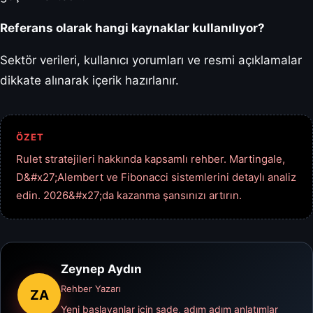
Referans olarak hangi kaynaklar kullanılıyor?
Sektör verileri, kullanıcı yorumları ve resmi açıklamalar
dikkate alınarak içerik hazırlanır.
ÖZET
Rulet stratejileri hakkında kapsamlı rehber. Martingale,
D&#x27;Alembert ve Fibonacci sistemlerini detaylı analiz
edin. 2026&#x27;da kazanma şansınızı artırın.
Zeynep Aydın
Rehber Yazarı
ZA
Yeni başlayanlar için sade, adım adım anlatımlar