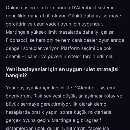
Online casino platformlarında D'Alembert sistemi
genellikle daha etkili oluyor. Çünkü daha az sermaye
gerektirir ve uzun vadeli oyun için uygundur.
Martingale yüksek limit masalarda daha iyi çalışır.
Fibonacci ise hem online hem canlı dealer oyunlarında
dengeli sonuçlar veriyor. Platform seçimi de çok
önemli - lisanslı ve güvenilir siteler tercih edilmeli.
Yeni başlayanlar için en uygun rulet stratejisi
hangisi?
Yeni başlayanlar için kesinlikle D'Alembert sistemi
öneriyorum. Risk seviyesi düşük, anlaşılması kolay ve
büyük sermaye gerektirmiyor. İlk olarak demo
hesaplarda pratik yapın, sonra küçük miktarlarla
gerçek oyuna geçin. Martingale gibi agresif
sistemlerden uzak durun. Unutmayın, "acele işe