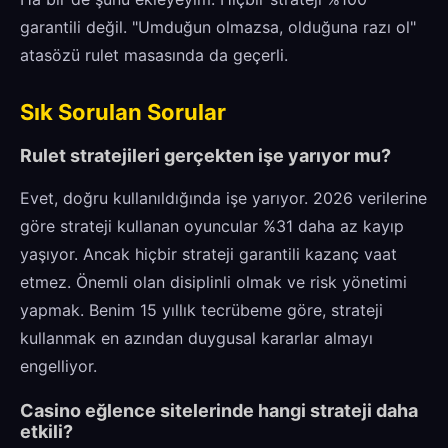
garantili değil. "Umduğun olmazsa, olduğuna razı ol"
atasözü rulet masasında da geçerli.
Sık Sorulan Sorular
Rulet stratejileri gerçekten işe yarıyor mu?
Evet, doğru kullanıldığında işe yarıyor. 2026 verilerine
göre strateji kullanan oyuncular %31 daha az kayıp
yaşıyor. Ancak hiçbir strateji garantili kazanç vaat
etmez. Önemli olan disiplinli olmak ve risk yönetimi
yapmak. Benim 15 yıllık tecrübeme göre, strateji
kullanmak en azından duygusal kararlar almayı
engelliyor.
Casino eğlence sitelerinde hangi strateji daha
etkili?