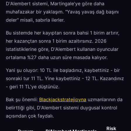
D'Alembert sistemi, Martingale'ye göre daha
muhafazakar bir yaklaşım. "Yavaş yavaş dağ başını
deler" misali, sabırla ilerler.
Bu sistemde her kayıptan sonra bahsi 1 birim artırır,
her kazançtan sonra 1 birim azaltırsınız. 2026
istatistiklerine göre, D'Alembert kullanan oyuncular
ortalama %27 daha uzun süre masada kalıyor.
Yani şu oluyor: 10 TL ile başladınız, kaybettiniz - bir
sonraki tur 11 TL. Yine kaybettiniz - 12 TL. Kazandınız
- geri 11 TL'ye düştünüz.
Bak şu önemli:
Blackjackstratejioyna
uzmanlarının da
belirttiği gibi, D'Alembert sistemi duygusal kontrol
açısından çok faydalı.
Risk