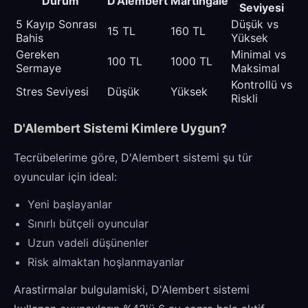
Durum
D'Alembert
Martingale
Seviyesi
5 Kayıp Sonrası
Düşük vs
15 TL
160 TL
Bahis
Yüksek
Gereken
Minimal vs
100 TL
1000 TL
Sermaye
Maksimal
Kontrollü vs
Stres Seviyesi
Düşük
Yüksek
Riskli
D'Alembert Sistemi Kimlere Uygun?
Tecrübelerime göre, D'Alembert sistemi şu tür
oyuncular için ideal:
Yeni başlayanlar
Sınırlı bütçeli oyuncular
Uzun vadeli düşünenler
Risk almaktan hoşlanmayanlar
Arastirmalar bulgulamiski, D'Alembert sistemi