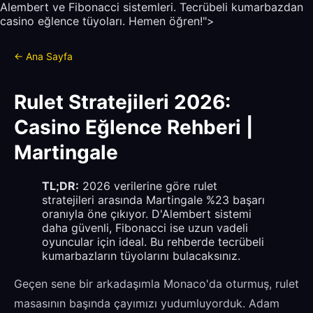
Alembert ve Fibonacci sistemleri. Tecrübeli kumarbazdan
casino eğlence tüyoları. Hemen öğren!">
← Ana Sayfa
Rulet Stratejileri 2026:
Casino Eğlence Rehberi |
Martingale
TL;DR:
2026 verilerine göre rulet
stratejileri arasında Martingale %23 başarı
oranıyla öne çıkıyor. D'Alembert sistemi
daha güvenli, Fibonacci ise uzun vadeli
oyuncular için ideal. Bu rehberde tecrübeli
kumarbazların tüyolarını bulacaksınız.
Geçen sene bir arkadaşımla Monaco'da oturmuş, rulet
masasının başında çayımızı yudumluyorduk. Adam