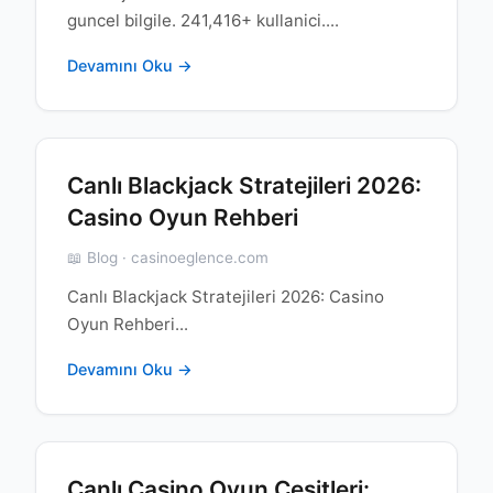
guncel bilgile. 241,416+ kullanici....
Devamını Oku →
Canlı Blackjack Stratejileri 2026:
Casino Oyun Rehberi
📖 Blog · casinoeglence.com
Canlı Blackjack Stratejileri 2026: Casino
Oyun Rehberi...
Devamını Oku →
Canlı Casino Oyun Çeşitleri: