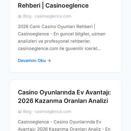
Rehberi | Casinoeglence
📖 Blog · casinoeglence.com
2026 Canlı Casino Oyunları Rehberi |
Casinoeglence - En guncel bilgiler, uzman
analizleri ve profesyonel rehberler.
casinoeglence.com ile guvenilir icerikl...
Devamını Oku →
Casino Oyunlarında Ev Avantajı:
2026 Kazanma Oranları Analizi
📖 Blog · casinoeglence.com
Casinoeglence - Casino Oyunlarında Ev
Avantajı: 2026 Kazanma Oranları Analiz - En