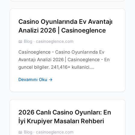
Casino Oyunlarında Ev Avantajı
Analizi 2026 | Casinoeglence
📖 Blog · casinoeglence.com
Casinoeglence - Casino Oyunlarında Ev
Avantajı Analizi 2026 | Casinoeglence - En
guncel bilgiler. 241,416+ kullanici....
Devamını Oku →
2026 Canlı Casino Oyunları: En
İyi Krupiyer Masaları Rehberi
📖 Blog · casinoeglence.com