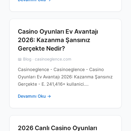
Casino Oyunları Ev Avantajı
2026: Kazanma Şansınız
Gerçekte Nedir?
📖 Blog · casinoeglence.com
Casinoeglence - Casinoeglence - Casino
Oyunları Ev Avantajı 2026: Kazanma Şansınız
Gerçekte - E. 241,416+ kullanici....
Devamını Oku →
2026 Canlı Casino Oyunları