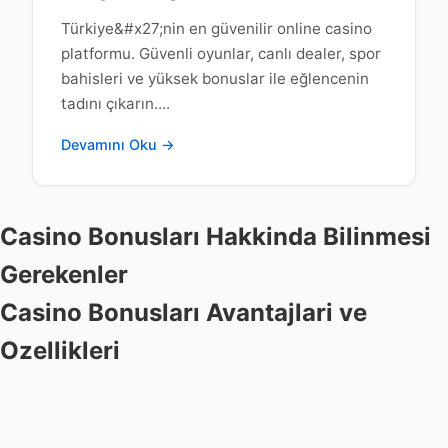
Türkiye&#x27;nin en güvenilir online casino
platformu. Güvenli oyunlar, canlı dealer, spor
bahisleri ve yüksek bonuslar ile eğlencenin
tadını çıkarın....
Devamını Oku →
Casino Bonusları Hakkinda Bilinmesi
Gerekenler
Casino Bonusları Avantajlari ve
Ozellikleri