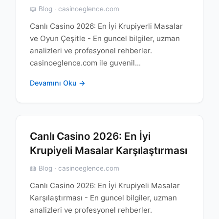
📖 Blog · casinoeglence.com
Canlı Casino 2026: En İyi Krupiyerli Masalar
ve Oyun Çeşitle - En guncel bilgiler, uzman
analizleri ve profesyonel rehberler.
casinoeglence.com ile guvenil...
Devamını Oku →
Canlı Casino 2026: En İyi
Krupiyeli Masalar Karşılaştırması
📖 Blog · casinoeglence.com
Canlı Casino 2026: En İyi Krupiyeli Masalar
Karşılaştırması - En guncel bilgiler, uzman
analizleri ve profesyonel rehberler.