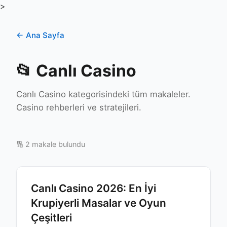
>
← Ana Sayfa
📂 Canlı Casino
Canlı Casino kategorisindeki tüm makaleler.
Casino rehberleri ve stratejileri.
🔢 2 makale bulundu
Canlı Casino 2026: En İyi
Krupiyerli Masalar ve Oyun
Çeşitleri