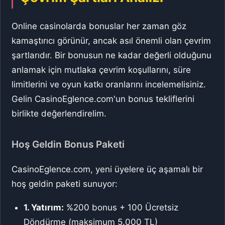
Online casinolarda bonuslar her zaman göz
kamaştırıcı görünür, ancak asıl önemli olan çevrim
şartlarıdır. Bir bonusun ne kadar değerli olduğunu
anlamak için mutlaka çevrim koşullarını, süre
limitlerini ve oyun katkı oranlarını incelemelisiniz.
Gelin CasinoEglence.com'un bonus tekliflerini
birlikte değerlendirelim.
Hoş Geldin Bonus Paketi
CasinoEglence.com, yeni üyelere üç aşamalı bir
hoş geldin paketi sunuyor:
1. Yatırım:
%200 bonus + 100 Ücretsiz
Döndürme (maksimum 5.000 TL)