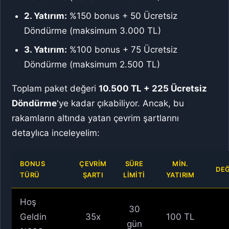
2. Yatırım:
%150 bonus + 50 Ücretsiz
Döndürme (maksimum 3.000 TL)
3. Yatırım:
%100 bonus + 75 Ücretsiz
Döndürme (maksimum 2.500 TL)
Toplam paket değeri
10.500 TL + 225 Ücretsiz
Döndürme
'ye kadar çıkabiliyor. Ancak, bu
rakamların altında yatan çevrim şartlarını
detaylıca inceleyelim:
BONUS
ÇEVRIM
SÜRE
MIN.
DE
TÜRÜ
ŞARTI
LIMITI
YATIRIM
Hoş
30
Geldin
35x
100 TL
gün