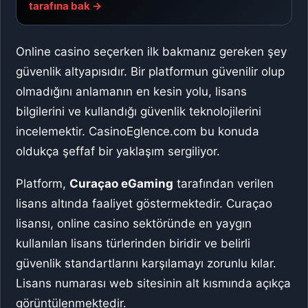
tarafına bak →
Online casino seçerken ilk bakmanız gereken şey
güvenlik altyapısıdır. Bir platformun güvenilir olup
olmadığını anlamanın en kesin yolu, lisans
bilgilerini ve kullandığı güvenlik teknolojilerini
incelemektir. CasinoEglence.com bu konuda
oldukça şeffaf bir yaklaşım sergiliyor.
Platform,
Curaçao eGaming
tarafından verilen
lisans altında faaliyet göstermektedir. Curaçao
lisansı, online casino sektöründe en yaygın
kullanılan lisans türlerinden biridir ve belirli
güvenlik standartlarını karşılamayı zorunlu kılar.
Lisans numarası web sitesinin alt kısmında açıkça
görüntülenmektedir.