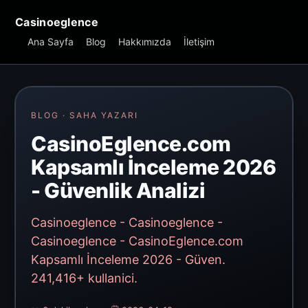
Casinoeglence
Ana Sayfa
Blog
Hakkımızda
İletişim
BLOG · SAHA YAZARI
CasinoEglence.com
Kapsamlı İnceleme 2026
- Güvenlik Analizi
Casinoeglence - Casinoeglence -
Casinoeglence - CasinoEglence.com
Kapsamlı İnceleme 2026 - Güven.
241,416+ kullanici.