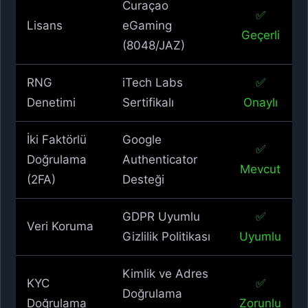
Curaçao
✅
Lisans
eGaming
Geçerli
(8048/JAZ)
RNG
iTech Labs
✅
Denetimi
Sertifikalı
Onaylı
İki Faktörlü
Google
✅
Doğrulama
Authenticator
Mevcut
(2FA)
Desteği
GDPR Uyumlu
✅
Veri Koruma
Gizlilik Politikası
Uyumlu
Kimlik ve Adres
KYC
✅
Doğrulama
Doğrulama
Zorunlu