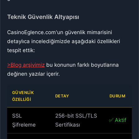
Teknik Güvenlik Altyapısı
CasinoEglence.com'un güvenlik mimarisini
detaylıca incelediğimizde aşağıdaki özellikleri
tespit ettik:
>Blog arşivimiz
bu konunun farklı boyutlarına
değinen yazılar içerir.
GÜVENLIK
DETAY
DURUM
ÖZELLIĞI
SSL
256-bit SSL/TLS
✅ Aktif
Şifreleme
Sertifikası