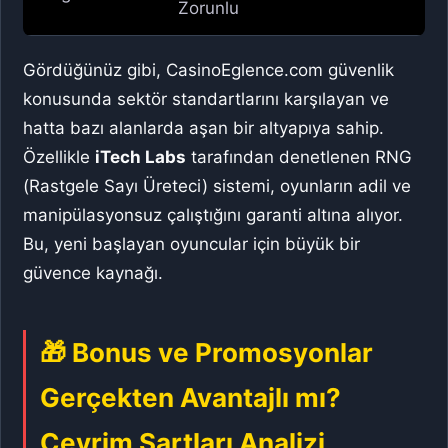
Zorunlu
Gördüğünüz gibi, CasinoEglence.com güvenlik
konusunda sektör standartlarını karşılayan ve
hatta bazı alanlarda aşan bir altyapıya sahip.
Özellikle
iTech Labs
tarafından denetlenen RNG
(Rastgele Sayı Üreteci) sistemi, oyunların adil ve
manipülasyonsuz çalıştığını garanti altına alıyor.
Bu, yeni başlayan oyuncular için büyük bir
güvence kaynağı.
🎁 Bonus ve Promosyonlar
Gerçekten Avantajlı mı?
Çevrim Şartları Analizi