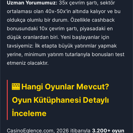
Uzman Yorumumuz:
35x çevrim şartı, sektör
ortalaması olan 40x-50x'in altında kalıyor ve bu
oldukça olumlu bir durum. Özellikle cashback
bonusundaki 10x çevrim şartı, piyasadaki en
düşük oranlardan biri. Yeni başlayanlar için
tavsiyemiz: İlk etapta büyük yatırımlar yapmak
yerine, minimum yatırım tutarlarıyla bonusları test
etmeniz olacaktır.
🎰 Hangi Oyunlar Mevcut?
Oyun Kütüphanesi Detaylı
İnceleme
CasinoEglence.com, 2026 itibarıyla
3.200+ oyun