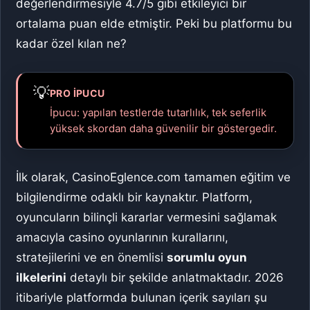
değerlendirmesiyle 4.7/5 gibi etkileyici bir
ortalama puan elde etmiştir. Peki bu platformu bu
kadar özel kılan ne?
💡
PRO IPUCU
İpucu: yapılan testlerde tutarlılık, tek seferlik
yüksek skordan daha güvenilir bir göstergedir.
İlk olarak, CasinoEglence.com tamamen eğitim ve
bilgilendirme odaklı bir kaynaktır. Platform,
oyuncuların bilinçli kararlar vermesini sağlamak
amacıyla casino oyunlarının kurallarını,
stratejilerini ve en önemlisi
sorumlu oyun
ilkelerini
detaylı bir şekilde anlatmaktadır. 2026
itibariyle platformda bulunan içerik sayıları şu