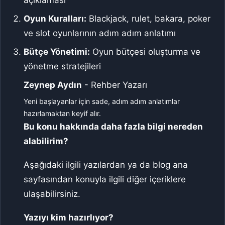
Oyun Kuralları:
Blackjack, rulet, bakara, poker
ve slot oyunlarının adım adım anlatımı
Bütçe Yönetimi:
Oyun bütçesi oluşturma ve
yönetme stratejileri
Zeynep Aydın
- Rehber Yazarı
Yeni başlayanlar için sade, adım adım anlatımlar
hazırlamaktan keyif alır.
Bu konu hakkında daha fazla bilgi nereden
alabilirim?
Aşağıdaki ilgili yazılardan ya da blog ana
sayfasından konuyla ilgili diğer içeriklere
ulaşabilirsiniz.
Yazıyı kim hazırlıyor?