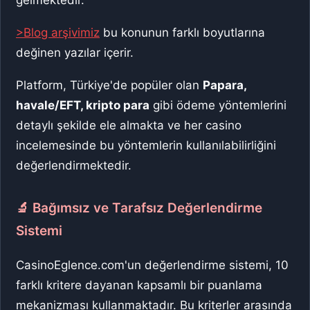
gelmektedir.
>Blog arşivimiz
bu konunun farklı boyutlarına
değinen yazılar içerir.
Platform, Türkiye'de popüler olan
Papara,
havale/EFT, kripto para
gibi ödeme yöntemlerini
detaylı şekilde ele almakta ve her casino
incelemesinde bu yöntemlerin kullanılabilirliğini
değerlendirmektedir.
🔬 Bağımsız ve Tarafsız Değerlendirme
Sistemi
CasinoEglence.com'un değerlendirme sistemi, 10
farklı kritere dayanan kapsamlı bir puanlama
mekanizması kullanmaktadır. Bu kriterler arasında