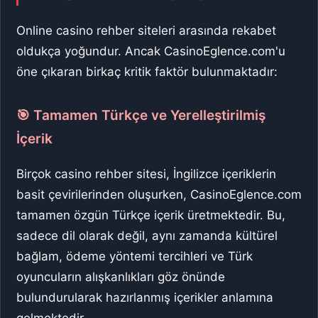
Online casino rehber siteleri arasında rekabet
oldukça yoğundur. Ancak CasinoEglence.com'u
öne çıkaran birkaç kritik faktör bulunmaktadır:
🎯 Tamamen Türkçe ve Yerelleştirilmiş
İçerik
Birçok casino rehber sitesi, İngilizce içeriklerin
basit çevirilerinden oluşurken, CasinoEglence.com
tamamen özgün Türkçe içerik üretmektedir. Bu,
sadece dil olarak değil, aynı zamanda kültürel
bağlam, ödeme yöntemi tercihleri ve Türk
oyuncuların alışkanlıkları göz önünde
bulundurularak hazırlanmış içerikler anlamına