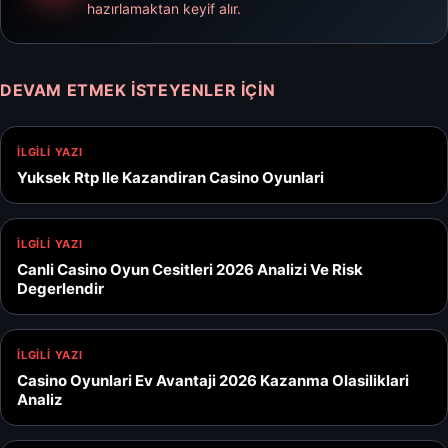
hazırlamaktan keyif alır.
DEVAM ETMEK ISTEYENLER IÇIN
İLGILI YAZI
Yuksek Rtp Ile Kazandiran Casino Oyunlari
İLGILI YAZI
Canli Casino Oyun Cesitleri 2026 Analizi Ve Risk
Degerlendir
İLGILI YAZI
Casino Oyunlari Ev Avantaji 2026 Kazanma Olasiliklari
Analiz