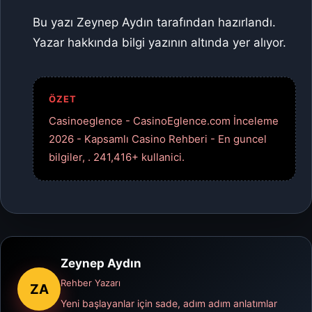
Bu yazı Zeynep Aydın tarafından hazırlandı.
Yazar hakkında bilgi yazının altında yer alıyor.
ÖZET
Casinoeglence - CasinoEglence.com İnceleme
2026 - Kapsamlı Casino Rehberi - En guncel
bilgiler, . 241,416+ kullanici.
Zeynep Aydın
Rehber Yazarı
ZA
Yeni başlayanlar için sade, adım adım anlatımlar