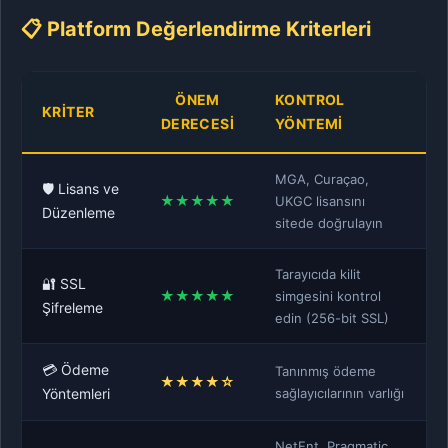
📋 Platform Değerlendirme Kriterleri
ÖNEM
KONTROL
KRITER
DERECESI
YÖNTEMI
MGA, Curaçao,
🛡️ Lisans ve
★★★★★
UKGC lisansını
Düzenleme
sitede doğrulayın
Tarayıcıda kilit
🔐 SSL
★★★★★
simgesini kontrol
Şifreleme
edin (256-bit SSL)
💳 Ödeme
Tanınmış ödeme
★★★★☆
Yöntemleri
sağlayıcılarının varlığı
NetEnt, Pragmatic