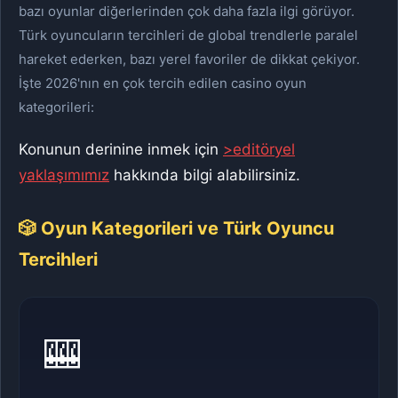
bazı oyunlar diğerlerinden çok daha fazla ilgi görüyor.
Türk oyuncuların tercihleri de global trendlerle paralel
hareket ederken, bazı yerel favoriler de dikkat çekiyor.
İşte 2026'nın en çok tercih edilen casino oyun
kategorileri:
Konunun derinine inmek için
>editöryel
yaklaşımımız
hakkında bilgi alabilirsiniz.
🎲 Oyun Kategorileri ve Türk Oyuncu
Tercihleri
🎰