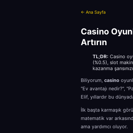
← Ana Sayfa
Casino Oyunl
Artırın
TL;DR:
Casino oyu
(%0.5), slot makin
kazanma şansınızı 
Biliyorum,
casino
oyunl
"Ev avantajı nedir?", 
Elif, yıllardır bu dünya
İlk başta karmaşık gör
matematik var arkasın
ama yardımcı oluyor.