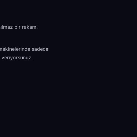
nılmaz bir rakam!
 makinelerinde sadece
 veriyorsunuz.