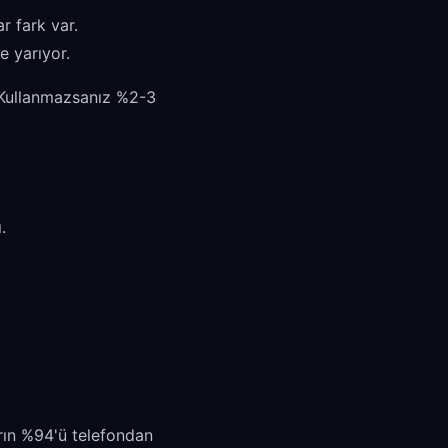
r fark var.
e yarıyor.
. Kullanmazsanız %2-3
.
rın %94'ü telefondan