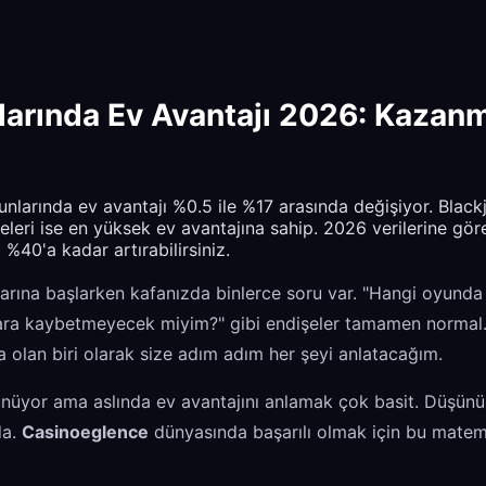
arında Ev Avantajı 2026: Kazanm
nlarında ev avantajı %0.5 ile %17 arasında değişiyor. Blac
eleri ise en yüksek ev avantajına sahip. 2026 verilerine göre
%40'a kadar artırabilirsiniz.
arına başlarken kafanızda binlerce soru var. "Hangi oyunda
"Para kaybetmeyecek miyim?" gibi endişeler tamamen normal
da olan biri olarak size adım adım her şeyi anlatacağım.
ünüyor ama aslında ev avantajını anlamak çok basit. Düşünü
da.
Casinoeglence
dünyasında başarılı olmak için bu matema