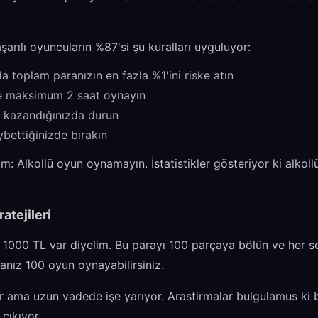
şarılı oyuncuların %87'si şu kuralları uyguluyor:
 toplam paranızın en fazla %1'ini riske atın
 maksimum 2 saat oynayın
kazandığınızda durun
bettiğinizde bırakın
m: Alkollü oyun oynamayın. İstatistikler gösteriyor ki alko
atejileri
e 1000 TL var diyelim. Bu parayı 100 parçaya bölün ve her 
sanız 100 oyun oynayabilirsiniz.
lir ama uzun vadede işe yarıyor. Arastirmalar bulgulamus ki
çıkıyor.