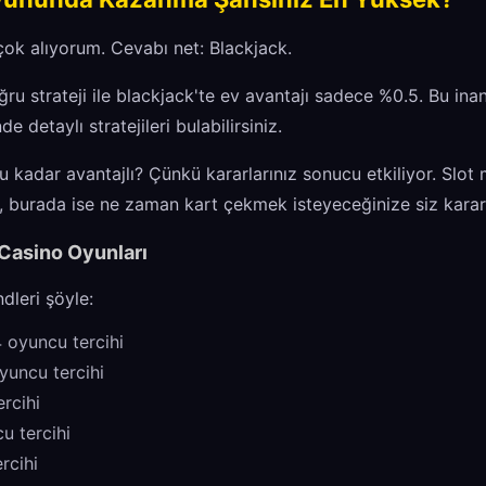
çok alıyorum. Cevabı net: Blackjack.
ğru strateji ile blackjack'te ev avantajı sadece %0.5. Bu ina
de detaylı stratejileri bulabilirsiniz.
 kadar avantajlı? Çünkü kararlarınız sonucu etkiliyor. Slot
burada ise ne zaman kart çekmek isteyeceğinize siz karar
Casino Oyunları
ndleri şöyle:
oyuncu tercihi
uncu tercihi
rcihi
 tercihi
rcihi