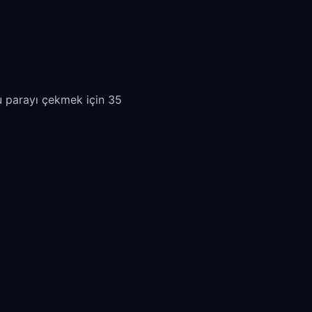
u parayı çekmek için 35