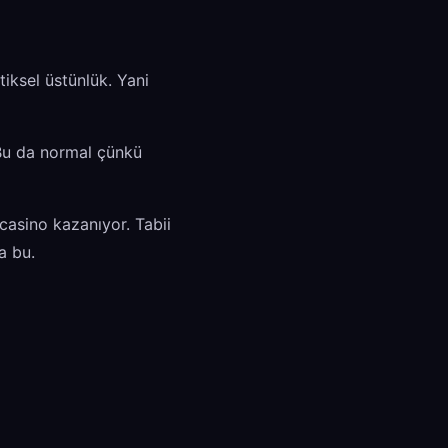
iksel üstünlük. Yani
 Bu da normal çünkü
casino kazanıyor. Tabii
a bu.