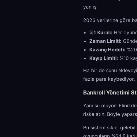
yanlış!
2026 verilerine göre ba
%1 Kuralı:
Her oyunda
Zaman Limiti:
Günde
Kazanç Hedefi:
%20 
Kayıp Limiti:
%10 kay
Ha bir de sunu ekleyeyi
fazla para kaybediyor.
Bankroll Yönetimi Str
Yani su oluyor: Elinizd
riske atın. Böyle yapar
Bu sistem sıkıcı gelebi
oyuncuların %64'ü karlı 