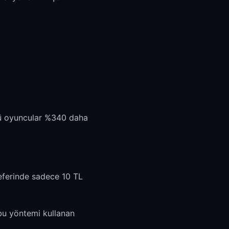
llü oyuncular %340 daha
seferinde sadece 10 TL
 bu yöntemi kullanan