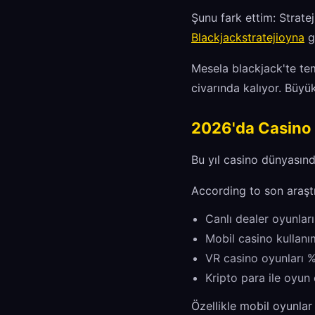
Şunu fark ettim: Strate
Blackjackstratejioyna
gi
Mesela blackjack'te tem
civarında kalıyor. Büyü
2026'da Casino 
Bu yıl casino dünyasınd
According to son araşt
Canlı dealer oyunla
Mobil casino kullanım
VR casino oyunları %
Kripto para ile oyu
Özellikle mobil oyunla