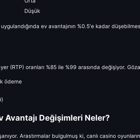
Orta
Düşük
ji uygulandığında ev avantajının %0.5'e kadar düşebilmes
Player (RTP) oranları %85 ile %99 arasında değişiyor. Göz
yük ödeme
0)
 Avantajı Değişimleri Neler?
şanıyor. Arastırmalar bulgulmuş ki, canlı casino oyunla