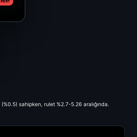
XPERT
 (%0.5) sahipken, rulet %2.7-5.26 aralığında.