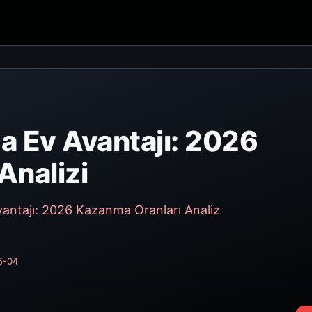
a Ev Avantajı: 2026
Analizi
antajı: 2026 Kazanma Oranları Analiz
5-04