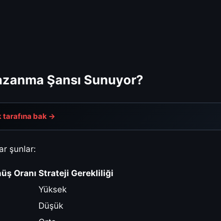
Kazanma Şansı Sunuyor?
 tarafına bak →
ar şunlar:
üş Oranı
Strateji Gerekliliği
Yüksek
Düşük