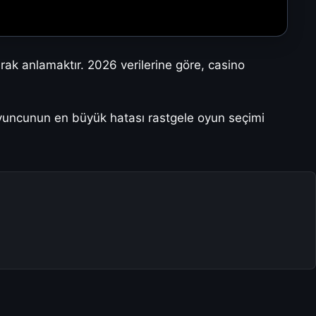
rak anlamaktır. 2026 verilerine göre, casino
 oyuncunun en büyük hatası rastgele oyun seçimi