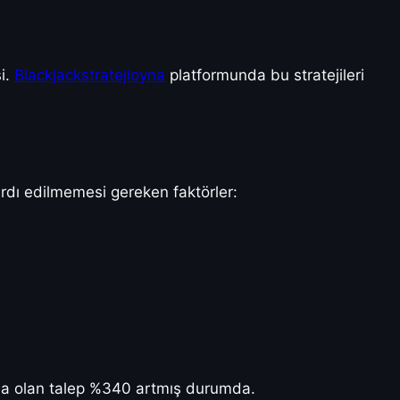
i.
Blackjackstratejioyna
platformunda bu stratejileri
ardı edilmemesi gereken faktörler:
rına olan talep %340 artmış durumda.