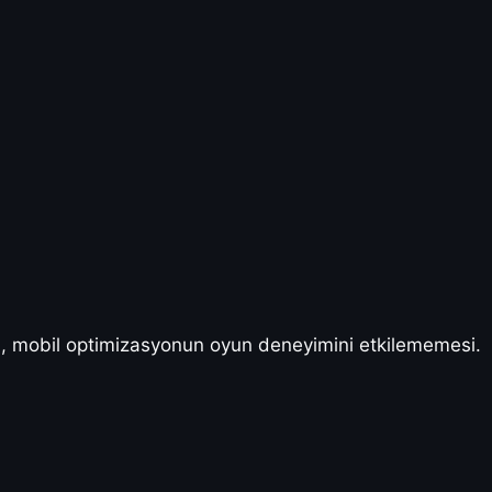
ta, mobil optimizasyonun oyun deneyimini etkilememesi.