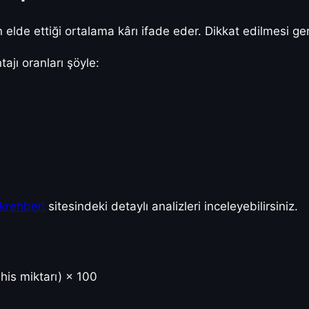
 elde ettiği ortalama kârı ifade eder. Dikkat edilmesi g
jı oranları şöyle:
krehberi
sitesindeki detaylı analizleri inceleyebilirsiniz.
his miktarı) × 100