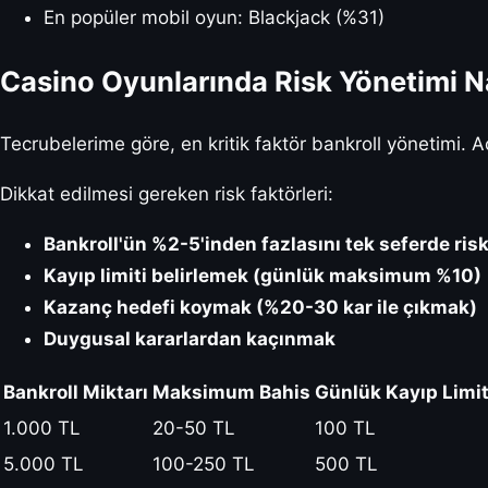
En popüler mobil oyun: Blackjack (%31)
Casino Oyunlarında Risk Yönetimi Na
Tecrubelerime göre, en kritik faktör bankroll yönetimi. 
Dikkat edilmesi gereken risk faktörleri:
Bankroll'ün %2-5'inden fazlasını tek seferde ri
Kayıp limiti belirlemek (günlük maksimum %10)
Kazanç hedefi koymak (%20-30 kar ile çıkmak)
Duygusal kararlardan kaçınmak
Bankroll Miktarı
Maksimum Bahis
Günlük Kayıp Limit
1.000 TL
20-50 TL
100 TL
5.000 TL
100-250 TL
500 TL