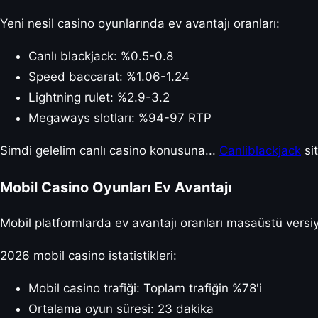
Yeni nesil casino oyunlarında ev avantajı oranları:
Canlı blackjack: %0.5-0.8
Speed baccarat: %1.06-1.24
Lightning rulet: %2.9-3.2
Megaways slotları: %94-97 RTP
Simdi gelelim canlı casino konusuna...
Canliblackjack
sit
Mobil Casino Oyunları Ev Avantajı
Mobil platformlarda ev avantajı oranları masaüstü vers
2026 mobil casino istatistikleri:
Mobil casino trafiği: Toplam trafiğin %78'i
Ortalama oyun süresi: 23 dakika