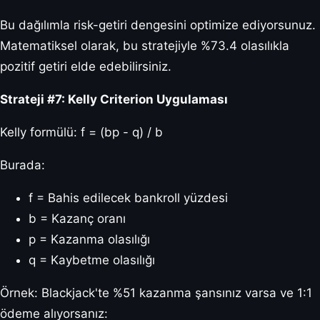
Bu dağılımla risk-getiri dengesini optimize ediyorsunuz.
Matematiksel olarak, bu stratejiyle %73.4 olasılıkla
pozitif getiri elde edebilirsiniz.
Strateji #7: Kelly Criterion Uygulaması
Kelly formülü: f = (bp - q) / b
Burada:
f = Bahis edilecek bankroll yüzdesi
b = Kazanç oranı
p = Kazanma olasılığı
q = Kaybetme olasılığı
Örnek: Blackjack'te %51 kazanma şansınız varsa ve 1:1
ödeme alıyorsanız: