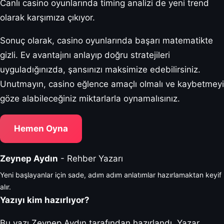
Canlı casino oyunlarında timing analizi de yeni trend
olarak karşımıza çıkıyor.
Sonuç olarak, casino oyunlarında başarı matematikte
gizli. Ev avantajını anlayıp doğru stratejileri
uyguladığınızda, şansınızı maksimize edebilirsiniz.
Unutmayın, casino eğlence amaçlı olmalı ve kaybetmeyi
göze alabileceğiniz miktarlarla oynamalısınız.
Hemen Oyna
Zeynep Aydın
- Rehber Yazarı
Yeni başlayanlar için sade, adım adım anlatımlar hazırlamaktan keyif
alır.
Yazıyı kim hazırlıyor?
Bu yazı Zeynep Aydın tarafından hazırlandı. Yazar