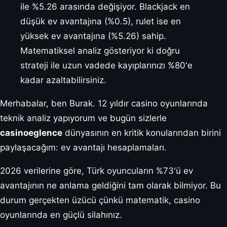
ile %5.26 arasında değişiyor. Blackjack en
düşük ev avantajına (%0.5), rulet ise en
yüksek ev avantajına (%5.26) sahip.
Matematiksel analiz gösteriyor ki doğru
strateji ile uzun vadede kayıplarınızı %80'e
kadar azaltabilirsiniz.
Merhabalar, ben Burak. 12 yıldır casino oyunlarında
teknik analiz yapıyorum ve bugün sizlerle
casinoeglence
dünyasının en kritik konularından birini
paylaşacağım: ev avantajı hesaplamaları.
2026 verilerine göre, Türk oyuncuların %73'ü ev
avantajının ne anlama geldiğini tam olarak bilmiyor. Bu
durum gerçekten üzücü çünkü matematik, casino
oyunlarında en güçlü silahınız.