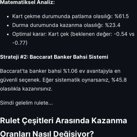
Matematiksel Analiz:
Kart çekme durumunda patlama olasılığı: %61.5
Durma durumunda kazanma olasılığı: %23.4
Optimal karar: Kart çek (beklenen değer: -0.54 vs
-0.77)
Strateji #2: Baccarat Banker Bahsi Sistemi
Baccarat'ta banker bahsi %1.06 ev avantajıyla en
güvenli seçenek. Eğer sistematik oynarsanız, %45.8
olasılıkla kazanırsınız.
Simdi gelelim rulete...
Rulet Çeşitleri Arasında Kazanma
Oranları Nasıl Değişiyor?