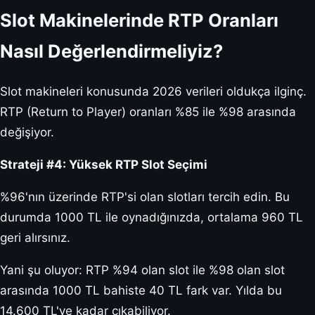
Slot Makinelerinde RTP Oranları
Nasıl Değerlendirmeliyiz?
Slot makineleri konusunda 2026 verileri oldukça ilginç.
RTP (Return to Player) oranları %85 ile %98 arasında
değişiyor.
Strateji #4: Yüksek RTP Slot Seçimi
%96'nın üzerinde RTP'si olan slotları tercih edin. Bu
durumda 1000 TL ile oynadığınızda, ortalama 960 TL
geri alırsınız.
Yani şu oluyor: RTP %94 olan slot ile %98 olan slot
arasında 1000 TL bahiste 40 TL fark var. Yılda bu
14.600 TL'ye kadar çıkabiliyor.