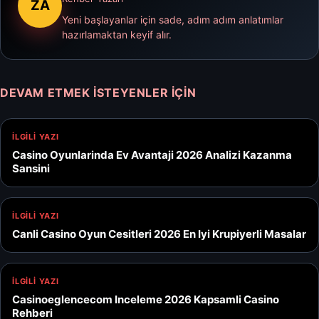
ZA
Yeni başlayanlar için sade, adım adım anlatımlar
hazırlamaktan keyif alır.
DEVAM ETMEK ISTEYENLER IÇIN
İLGILI YAZI
Casino Oyunlarinda Ev Avantaji 2026 Analizi Kazanma
Sansini
İLGILI YAZI
Canli Casino Oyun Cesitleri 2026 En Iyi Krupiyerli Masalar
İLGILI YAZI
Casinoeglencecom Inceleme 2026 Kapsamli Casino
Rehberi