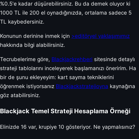
%0.5'e kadar düşürebilirsiniz. Bu da demek oluyor ki
1000 TL ile 200 el oynadığınızda, ortalama sadece 5
TL kaybedersiniz.
Konunun derinine inmek için
>editöryel yaklaşımımız
hakkında bilgi alabilirsiniz.
Tecrubelerime göre,
Blackjackrehberi
sitesinde detaylı
strateji tablolarını inceleyerek başlamanızı öneririm. Ha
bir de şunu ekleyeyim: kart sayma tekniklerini
öğrenmek istiyorsanız
Blackjackstratejioyna
kaynağına
göz atabilirsiniz.
Blackjack Temel Strateji Hesaplama Örneği
Elinizde 16 var, krupiye 10 gösteriyor. Ne yapmalısınız?