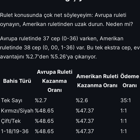
Rulet konusunda çok net söyleyeyim: Avrupa ruleti
oynayın, Amerikan ruletinden uzak durun. Neden mi?
Avrupa ruletinde 37 cep (0-36) varken, Amerikan
ruletinde 38 cep (0, 00, 1-36) var. Bu tek ekstra cep, ev
avantajını %2.7'den %5.26'ya çıkarıyor.
Avrupa Ruleti
Amerikan Ruleti
Ödeme
Bahis Türü
Kazanma
Kazanma Oranı
Oranı
Oranı
Tek Sayı
%2.7
%2.6
35:1
Kırmızı/Siyah
%48.65
%47.37
1:1
Çift/Tek
%48.65
%47.37
1:1
1-18/19-36
%48.65
%47.37
1:1