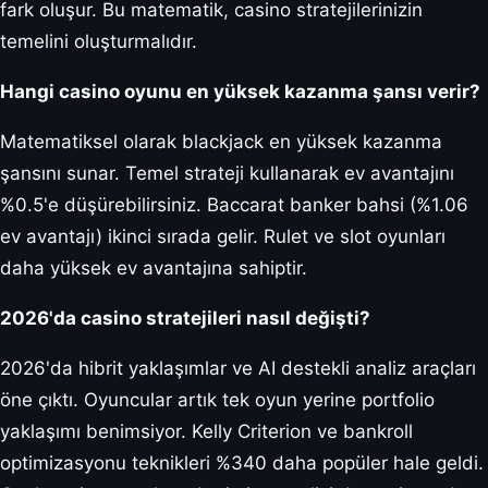
fark oluşur. Bu matematik, casino stratejilerinizin
temelini oluşturmalıdır.
Hangi casino oyunu en yüksek kazanma şansı verir?
Matematiksel olarak blackjack en yüksek kazanma
şansını sunar. Temel strateji kullanarak ev avantajını
%0.5'e düşürebilirsiniz. Baccarat banker bahsi (%1.06
ev avantajı) ikinci sırada gelir. Rulet ve slot oyunları
daha yüksek ev avantajına sahiptir.
2026'da casino stratejileri nasıl değişti?
2026'da hibrit yaklaşımlar ve AI destekli analiz araçları
öne çıktı. Oyuncular artık tek oyun yerine portfolio
yaklaşımı benimsiyor. Kelly Criterion ve bankroll
optimizasyonu teknikleri %340 daha popüler hale geldi.