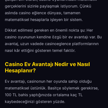
gerçeklerini sizinle paylaşmak istiyorum. Çünkü
aslında casino eğlence dünyası, tamamen
matematiksel hesaplarla işleyen bir sistem.
Dikkat edilmesi gereken en önemli nokta şu: Her
casino oyununun kendine özgü bir ev avantajı var. Bu
avantaj, uzun vadede casinoeglence platformlarının
nasıl kâr ettiğini gösteren temel faktör.
Casino Ev Avantajı Nedir ve Nasıl
Hesaplanır?
Ev avantajı, casinonun her oyunda sahip olduğu
matematiksel üstünlük. Basitçe söylemek gerekirse,
100 TL bahis yaptığınızda ortalama kaç TL
kaybedeceğinizi gösteren yüzde.