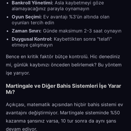
Bankroll Yönetimi:
Asla kaybetmeyi göze
alamayacağınız parayla oynamayın
Oyun Seçimi:
Ev avantajı %3'ün altında olan
oyunları tercih edin
Zaman Sınırı:
Günde maksimum 2-3 saat oynayın
Duygusal Kontrol:
Kaybettikten sonra "telafi"
etmeye çalışmayın
Bence en kritik faktör bütçe kontrolü. Hic denediniz
mi, günlük kaybınızı önceden belirlemek? Bu yöntem
işe yarıyor.
Martingale ve Diğer Bahis Sistemleri İşe Yarar
Mı?
Açıkçası, matematik açısından hiçbir bahis sistemi ev
avantajını değiştirmiyor. Martingale sisteminde %50
kazanma şansınız varsa, 10 tur sonra da aynı şans
devam ediyor.