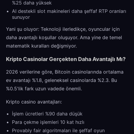
%25 daha yüksek
AI destekli slot makineleri daha şeffaf RTP oranları
sunuyor
Yani şu oluyor: Teknoloji ilerledikçe, oyuncular için
daha avantajlı koşullar oluşuyor. Ama yine de temel
matematik kuralları değişmiyor.
Kripto Casinolar Gerçekten Daha Avantajlı Mı?
2026 verilerine göre, Bitcoin casinolarında ortalama
ev avantajı %1.8, geleneksel casinolarda %2.3. Bu
%0.5'lik fark uzun vadede önemli.
Kripto casino avantajları:
İşlem ücretleri %90 daha düşük
Para çekme işlemleri 10 kat hızlı
Provably fair algoritmaları ile şeffaf oyun