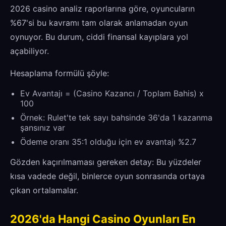
2026 casino analiz raporlarına göre, oyuncuların
%67'si bu kavramı tam olarak anlamadan oyun
oynuyor. Bu durum, ciddi finansal kayıplara yol
açabiliyor.
Hesaplama formülü şöyle:
Ev Avantajı = (Casino Kazancı / Toplam Bahis) x
100
Örnek: Rulet'te tek sayı bahsinde 36'da 1 kazanma
şansınız var
Ödeme oranı 35:1 olduğu için ev avantajı %2.7
Gözden kaçırılmaması gereken detay: Bu yüzdeler
kısa vadede değil, binlerce oyun sonrasında ortaya
çıkan ortalamalar.
2026'da Hangi Casino Oyunları En