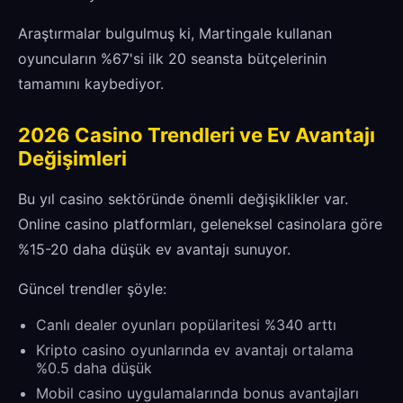
Araştırmalar bulgulmuş ki, Martingale kullanan
oyuncuların %67'si ilk 20 seansta bütçelerinin
tamamını kaybediyor.
2026 Casino Trendleri ve Ev Avantajı
Değişimleri
Bu yıl casino sektöründe önemli değişiklikler var.
Online casino platformları, geleneksel casinolara göre
%15-20 daha düşük ev avantajı sunuyor.
Güncel trendler şöyle:
Canlı dealer oyunları popülaritesi %340 arttı
Kripto casino oyunlarında ev avantajı ortalama
%0.5 daha düşük
Mobil casino uygulamalarında bonus avantajları