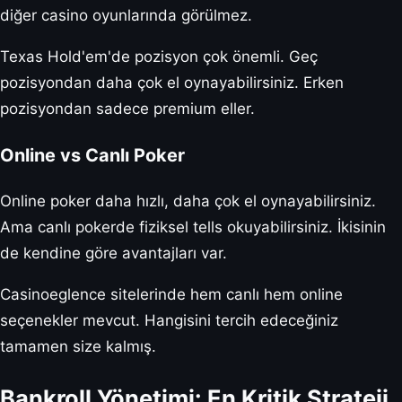
diğer casino oyunlarında görülmez.
Texas Hold'em'de pozisyon çok önemli. Geç
pozisyondan daha çok el oynayabilirsiniz. Erken
pozisyondan sadece premium eller.
Online vs Canlı Poker
Online poker daha hızlı, daha çok el oynayabilirsiniz.
Ama canlı pokerde fiziksel tells okuyabilirsiniz. İkisinin
de kendine göre avantajları var.
Casinoeglence sitelerinde hem canlı hem online
seçenekler mevcut. Hangisini tercih edeceğiniz
tamamen size kalmış.
Bankroll Yönetimi: En Kritik Strateji