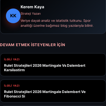
Kerem Kaya
Strateji Yazarı
KK
Veriye dayalı analiz ve istatistik tutkunu. Spor
analitiği üzerine bağımsız blog yazılarıyla bilinir.
DEVAM ETMEK ISTEYENLER IÇIN
İLGILI YAZI
Rulet Stratejileri 2026 Martingale Vs Dalembert
Karsilastirm
İLGILI YAZI
Rulet Stratejileri 2026 Martingale Dalembert Ve
Fibonacci Si