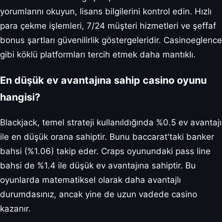
yorumlarını okuyun, lisans bilgilerini kontrol edin. Hızlı
para çekme işlemleri, 7/24 müşteri hizmetleri ve şeffaf
bonus şartları güvenilirlik göstergeleridir. Casinoeglence
gibi köklü platformları tercih etmek daha mantıklı.
En düşük ev avantajına sahip casino oyunu
hangisi?
Blackjack, temel strateji kullanıldığında %0.5 ev avantajı
ile en düşük orana sahiptir. Bunu baccarat'taki banker
bahsi (%1.06) takip eder. Craps oyunundaki pass line
bahsi de %1.4 ile düşük ev avantajına sahiptir. Bu
oyunlarda matematiksel olarak daha avantajlı
durumdasınız, ancak yine de uzun vadede casino
kazanır.