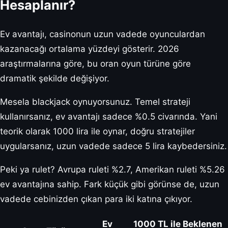
Hesaplanır?
Ev avantajı, casinonun uzun vadede oyunculardan
kazanacağı ortalama yüzdeyi gösterir. 2026
araştırmalarına göre, bu oran oyun türüne göre
dramatik şekilde değişiyor.
Mesela blackjack oynuyorsunuz. Temel strateji
kullanırsanız, ev avantajı sadece %0.5 civarında. Yani
teorik olarak 1000 lira ile oynar, doğru stratejiler
uygularsanız, uzun vadede sadece 5 lira kaybedersiniz.
Peki ya rulet? Avrupa ruleti %2.7, Amerikan ruleti %5.26
ev avantajına sahip. Fark küçük gibi görünse de, uzun
vadede cebinizden çıkan para iki katına çıkıyor.
Ev
1000 TL ile Beklenen