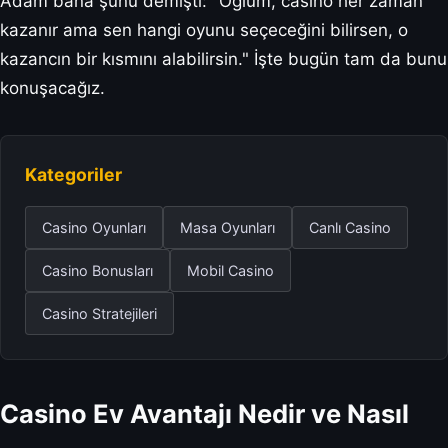
Adam bana şunu demişti: "Oğlum, casino her zaman
kazanır ama sen hangi oyunu seçeceğini bilirsen, o
kazancın bir kısmını alabilirsin." İşte bugün tam da bunu
konuşacağız.
Kategoriler
Casino Oyunları
Masa Oyunları
Canlı Casino
Casino Bonusları
Mobil Casino
Casino Stratejileri
Casino Ev Avantajı Nedir ve Nasıl