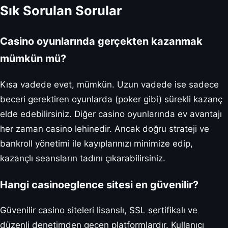
Sık Sorulan Sorular
Casino oyunlarında gerçekten kazanmak
mümkün mü?
Kısa vadede evet, mümkün. Uzun vadede ise sadece
beceri gerektiren oyunlarda (poker gibi) sürekli kazanç
elde edebilirsiniz. Diğer casino oyunlarında ev avantajı
her zaman casino lehinedir. Ancak doğru strateji ve
bankroll yönetimi ile kayıplarınızı minimize edip,
kazançlı seansların tadını çıkarabilirsiniz.
Hangi casinoeglence sitesi en güvenilir?
Güvenilir casino siteleri lisanslı, SSL sertifikalı ve
düzenli denetimden geçen platformlardır. Kullanıcı