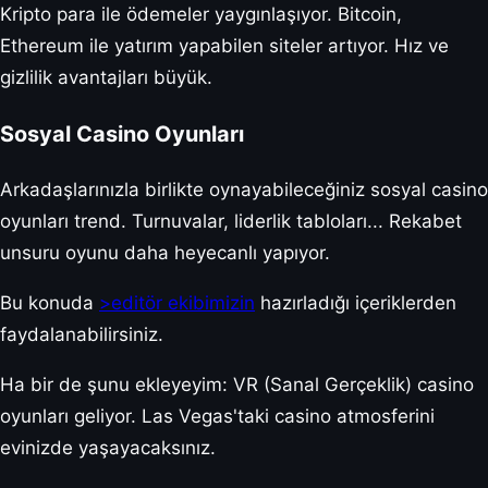
Kripto para ile ödemeler yaygınlaşıyor. Bitcoin,
Ethereum ile yatırım yapabilen siteler artıyor. Hız ve
gizlilik avantajları büyük.
Sosyal Casino Oyunları
Arkadaşlarınızla birlikte oynayabileceğiniz sosyal casino
oyunları trend. Turnuvalar, liderlik tabloları... Rekabet
unsuru oyunu daha heyecanlı yapıyor.
Bu konuda
>editör ekibimizin
hazırladığı içeriklerden
faydalanabilirsiniz.
Ha bir de şunu ekleyeyim: VR (Sanal Gerçeklik) casino
oyunları geliyor. Las Vegas'taki casino atmosferini
evinizde yaşayacaksınız.