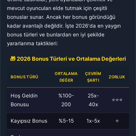
mevcut oyuncuları elde tutmak için çeşitli
bonuslar sunar. Ancak her bonus göründüğü
kadar avantajlı değildir. İşte 2026'da en yaygın
bonus türleri ve bunlardan en iyi şekilde
yararlanma taktikleri:
🎁 2026 Bonus Türleri ve Ortalama Değerleri
ORTALAMA
ÇEVRIM
BONUS TÜRÜ
ZORLUK
DEĞER
ŞARTI
Hoş Geldin
%100-
25x-
⭐⭐⭐
Bonusu
200
40x
Kayıpsız Bonus
%5-15
1x-5x
⭐