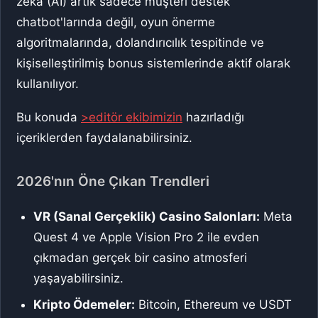
zekâ (AI) artık sadece müşteri destek
chatbot'larında değil, oyun önerme
algoritmalarında, dolandırıcılık tespitinde ve
kişiselleştirilmiş bonus sistemlerinde aktif olarak
kullanılıyor.
Bu konuda
>editör ekibimizin
hazırladığı
içeriklerden faydalanabilirsiniz.
2026'nın Öne Çıkan Trendleri
VR (Sanal Gerçeklik) Casino Salonları:
Meta
Quest 4 ve Apple Vision Pro 2 ile evden
çıkmadan gerçek bir casino atmosferi
yaşayabilirsiniz.
Kripto Ödemeler:
Bitcoin, Ethereum ve USDT