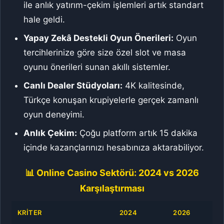
ile anlık yatırım-çekim işlemleri artık standart
hale geldi.
Yapay Zekâ Destekli Oyun Önerileri:
Oyun
tercihlerinize göre size özel slot ve masa
oyunu önerileri sunan akıllı sistemler.
Canlı Dealer Stüdyoları:
4K kalitesinde,
Türkçe konuşan krupiyelerle gerçek zamanlı
oyun deneyimi.
Anlık Çekim:
Çoğu platform artık 15 dakika
içinde kazançlarınızı hesabınıza aktarabiliyor.
📊 Online Casino Sektörü: 2024 vs 2026
Karşılaştırması
KRITER
2024
2026