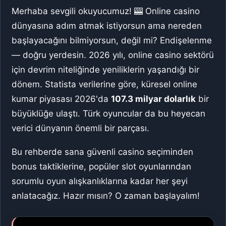
Merhaba sevgili okuyucumuz! 🎰 Online casino
dünyasına adım atmak istiyorsun ama nereden
başlayacağını bilmiyorsun, değil mi? Endişelenme
— doğru yerdesin. 2026 yılı, online casino sektörü
için devrim niteliğinde yeniliklerin yaşandığı bir
dönem. Statista verilerine göre, küresel online
kumar piyasası 2026'da
107.3 milyar dolarlık
bir
büyüklüğe ulaştı. Türk oyuncular da bu heyecan
verici dünyanın önemli bir parçası.
Bu rehberde sana güvenli casino seçiminden
bonus taktiklerine, popüler slot oyunlarından
sorumlu oyun alışkanlıklarına kadar her şeyi
anlatacağız. Hazır mısın? O zaman başlayalım!