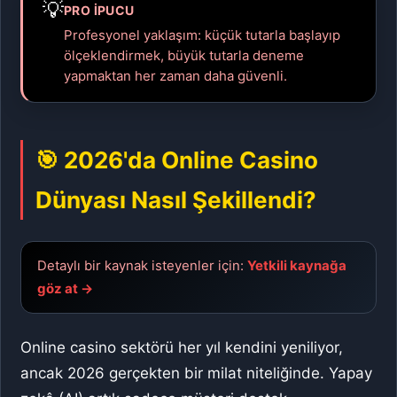
💡
PRO IPUCU
Profesyonel yaklaşım: küçük tutarla başlayıp
ölçeklendirmek, büyük tutarla deneme
yapmaktan her zaman daha güvenli.
🎯 2026'da Online Casino
Dünyası Nasıl Şekillendi?
Detaylı bir kaynak isteyenler için:
Yetkili kaynağa
göz at →
Online casino sektörü her yıl kendini yeniliyor,
ancak 2026 gerçekten bir milat niteliğinde. Yapay