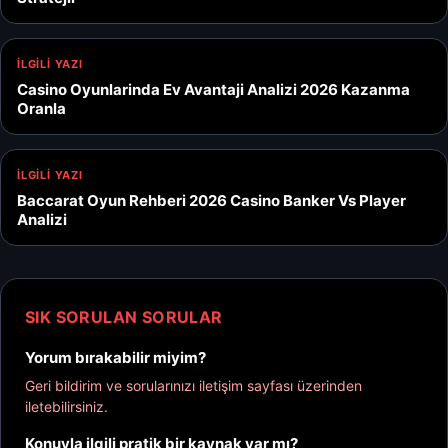
İLGILI YAZI
Casino Oyunlarinda Ev Avantaji Analizi 2026 Kazanma
Oranla
İLGILI YAZI
Baccarat Oyun Rehberi 2026 Casino Banker Vs Player
Analizi
SIK SORULAN SORULAR
Yorum bırakabilir miyim?
Geri bildirim ve sorularınızı iletişim sayfası üzerinden
iletebilirsiniz.
Konuyla ilgili pratik bir kaynak var mı?