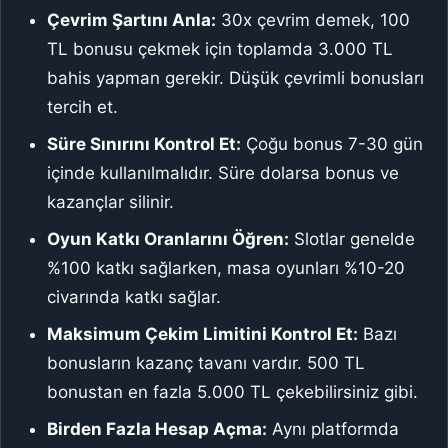
Çevrim Şartını Anla:
30x çevrim demek, 100
TL bonusu çekmek için toplamda 3.000 TL
bahis yapman gerekir. Düşük çevrimli bonusları
tercih et.
Süre Sınırını Kontrol Et:
Çoğu bonus 7-30 gün
içinde kullanılmalıdır. Süre dolarsa bonus ve
kazançlar silinir.
Oyun Katkı Oranlarını Öğren:
Slotlar genelde
%100 katkı sağlarken, masa oyunları %10-20
civarında katkı sağlar.
Maksimum Çekim Limitini Kontrol Et:
Bazı
bonusların kazanç tavanı vardır. 500 TL
bonustan en fazla 5.000 TL çekebilirsiniz gibi.
Birden Fazla Hesap Açma:
Aynı platformda