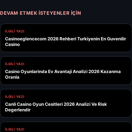
DEVAM ETMEK ISTEYENLER IÇIN
İLGILI YAZI
Casinoeglencecom 2026 Rehberi Turkiyenin En Guvenilir
Casino
İLGILI YAZI
Casino Oyunlarinda Ev Avantaji Analizi 2026 Kazanma
Oranla
İLGILI YAZI
Canli Casino Oyun Cesitleri 2026 Analizi Ve Risk
Degerlendir
İLGILI YAZI