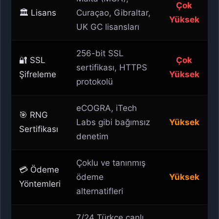
Çok
🏛️ Lisans
Curaçao, Gibraltar,
Yüksek
UK GC lisansları
256-bit SSL
🔐 SSL
Çok
sertifikası, HTTPS
Şifreleme
Yüksek
protokolü
eCOGRA, iTech
🎯 RNG
Labs gibi bağımsız
Yüksek
Sertifikası
denetim
Çoklu ve tanınmış
💳 Ödeme
ödeme
Yüksek
Yöntemleri
alternatifleri
7/24 Türkçe canlı