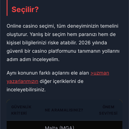
Seçilir?
Online casino seçimi, tüm deneyiminizin temelini
oluşturur. Yanlış bir seçim hem paranızı hem de
kişisel bilgilerinizi riske atabilir. 2026 yılında
güvenli bir casino platformunu tanımanın yollarını
adım adım inceleyelim.
Aynı konunun farklı açılarını ele alan
>uzman
yazarlarımızın
diğer içeriklerini de
inceleyebilirsiniz.
GÜVENLIK
ÖNEM
NE ARAMALISINIZ?
KRITERI
SEVIYESI
Malta (MGA),