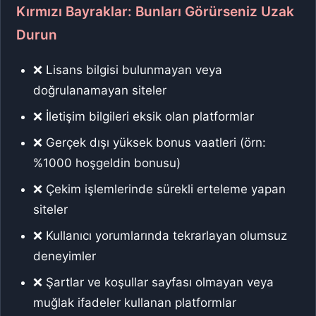
Kırmızı Bayraklar: Bunları Görürseniz Uzak
Durun
❌ Lisans bilgisi bulunmayan veya
doğrulanamayan siteler
❌ İletişim bilgileri eksik olan platformlar
❌ Gerçek dışı yüksek bonus vaatleri (örn:
%1000 hoşgeldin bonusu)
❌ Çekim işlemlerinde sürekli erteleme yapan
siteler
❌ Kullanıcı yorumlarında tekrarlayan olumsuz
deneyimler
❌ Şartlar ve koşullar sayfası olmayan veya
muğlak ifadeler kullanan platformlar