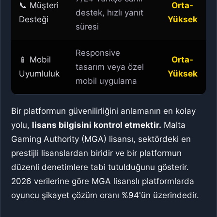
📞 Müşteri
Orta-
destek, hızlı yanıt
Desteği
Yüksek
süresi
Responsive
📱 Mobil
Orta-
tasarım veya özel
Uyumluluk
Yüksek
mobil uygulama
Bir platformun güvenilirliğini anlamanın en kolay
yolu,
lisans bilgisini kontrol etmektir.
Malta
Gaming Authority (MGA) lisansı, sektördeki en
prestijli lisanslardan biridir ve bir platformun
düzenli denetimlere tabi tutulduğunu gösterir.
2026 verilerine göre MGA lisanslı platformlarda
oyuncu şikayet çözüm oranı %94'ün üzerindedir.