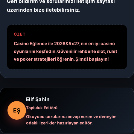
Geri bildirim ve sorularınızı iletişim sayfası
üzerinden bize iletebilirsiniz.
ÖZET
Casino Eğlence ile 2026&#x27;nın en iyi casino
oyunlarını keşfedin. Güvenilir rehberle slot, rulet
ve poker stratejileri öğrenin. Şimdi başlayın!
Elif Şahin
Topluluk Editörü
EŞ
Okuyucu sorularına cevap veren ve deneyim
odaklı içerikler hazırlayan editör.