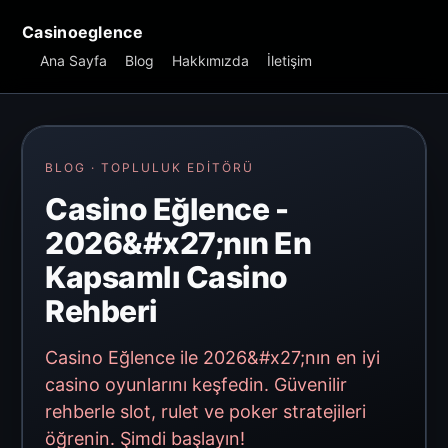
Casinoeglence
Ana Sayfa
Blog
Hakkımızda
İletişim
BLOG · TOPLULUK EDITÖRÜ
Casino Eğlence -
2026&#x27;nın En
Kapsamlı Casino
Rehberi
Casino Eğlence ile 2026&#x27;nın en iyi
casino oyunlarını keşfedin. Güvenilir
rehberle slot, rulet ve poker stratejileri
öğrenin. Şimdi başlayın!