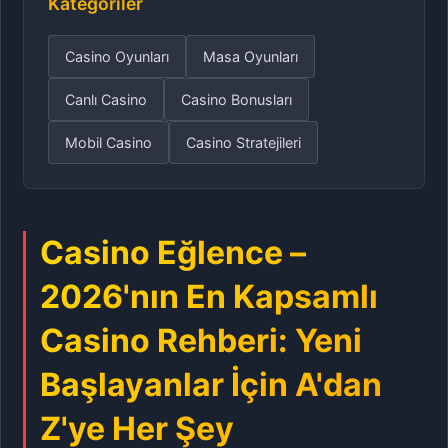
Kategoriler
Casino Oyunları
Masa Oyunları
Canlı Casino
Casino Bonusları
Mobil Casino
Casino Stratejileri
Casino Eğlence –
2026'nın En Kapsamlı
Casino Rehberi: Yeni
Başlayanlar İçin A'dan
Z'ye Her Şey