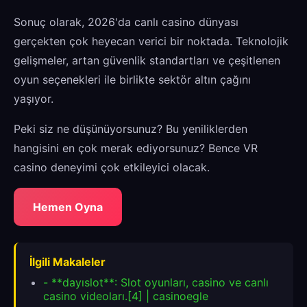
Sonuç olarak, 2026'da canlı casino dünyası
gerçekten çok heyecan verici bir noktada. Teknolojik
gelişmeler, artan güvenlik standartları ve çeşitlenen
oyun seçenekleri ile birlikte sektör altın çağını
yaşıyor.
Peki siz ne düşünüyorsunuz? Bu yeniliklerden
hangisini en çok merak ediyorsunuz? Bence VR
casino deneyimi çok etkileyici olacak.
Hemen Oyna
İlgili Makaleler
- **dayıslot**: Slot oyunları, casino ve canlı
casino videoları.[4] | casinoegle