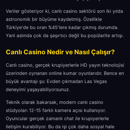
Veriler gösteriyor ki, canlı casino sektörü son iki yılda
astronomik bir büyüme kaydetmiş. Özellikle
Türkiye'de bu oran %45'lere kadar çıkmış durumda.
Yani aslında çok da şaşırtıcı değil bu popülarite artışı.
Canlı Casino Nedir ve Nasıl Çalışır?
Canlı casino, gerçek krupiyerlerle HD yayın teknolojisi
üzerinden oynanan online kumar oyunlarıdır. Bence en
büyük avantajı şu: Evden çıkmadan Las Vegas
deneyimi yaşayabiliyorsunuz.
Teknik olarak bakarsak, modern canlı casino
stüdyoları 12-15 farklı kamera açısı kullanıyor.
Oyuncular gerçek zamanlı chat ile krupiyerlerle
iletişim kurabiliyor. Bu da işi çok daha sosyal hale