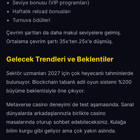
Seviye bonusu (VIP programları)
Haftalık reload bonusları
Turnuva ödülleri
Çevrim şartları da daha makul seviyelere gelmiş.
Ortalama çevrim şartı 35x'ten 25x'e düşmüş.
Gelecek Trendleri ve Beklentiler
Sektör uzmanları 2027 için çok heyecanlı tahminlerde
bulunuyor. Blockchain tabanlı adil oyun sistemi %200
büyüme beklentisiyle öne çıkıyor.
Metaverse casino deneyimi de test aşamasında. Sanal
dünyalarda arkadaşlarınızla birlikte casino
masalarında oturup sohbet edebileceksiniz. Kulağa
bilim kurgu gibi geliyor ama çok yakın aslında.