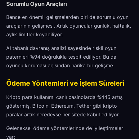
Sorumlu Oyun Araçları
Bence en önemli gelişmelerden biri de sorumlu oyun
araçlarının gelişmesi. Artık oyuncular günlük, haftalık,
aylık limitler koyabiliyor.
AI tabanlı davranış analizi sayesinde riskli oyun
paternleri %94 doğrulukla tespit ediliyor. Bu da
oyuncu koruması açısından harika bir gelişme.
Ödeme Yöntemleri ve İşlem Süreleri
Kripto para kullanımı canlı casinolarda %445 artış
göstermiş. Bitcoin, Ethereum, Tether gibi kripto
paralar artık neredeyse her sitede kabul ediliyor.
Geleneksel ödeme yöntemlerinde de iyileştirmeler
var: