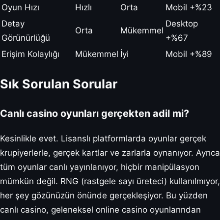
Oyun Hızı
Hızlı
Orta
Mobil +%23
Detay
Desktop
Orta
Mükemmel
Görünürlüğü
+%67
Erişim Kolaylığı
Mükemmel
İyi
Mobil +%89
Sık Sorulan Sorular
Canlı casino oyunları gerçekten adil mi?
Kesinlikle evet. Lisanslı platformlarda oyunlar gerçek
krupiyerlerle, gerçek kartlar ve zarlarla oynanıyor. Ayrıca
tüm oyunlar canlı yayınlanıyor, hiçbir manipülasyon
mümkün değil. RNG (rastgele sayı üreteci) kullanılmıyor,
her şey gözünüzün önünde gerçekleşiyor. Bu yüzden
canlı casino, geleneksel online casino oyunlarından