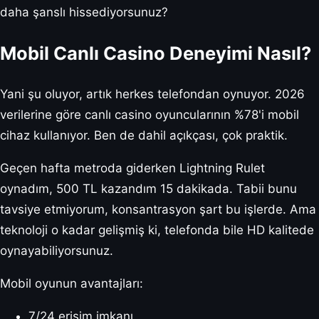
daha şanslı hissediyorsunuz?
Mobil Canlı Casino Deneyimi Nasıl?
Yani şu oluyor, artık herkes telefondan oynuyor. 2026
verilerine göre canlı casino oyuncularının %78'i mobil
cihaz kullanıyor. Ben de dahil açıkçası, çok praktik.
Geçen hafta metroda giderken Lightning Rulet
oynadım, 500 TL kazandım 15 dakikada. Tabii bunu
tavsiye etmiyorum, konsantrasyon şart bu işlerde. Ama
teknoloji o kadar gelişmiş ki, telefonda bile HD kalitede
oynayabiliyorsunuz.
Mobil oyunun avantajları:
7/24 erişim imkanı