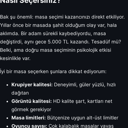
Nasıl Seçersiniz?
Bak şu önemli: masa seçimi kazancınızı direkt etkiliyor.
Yıllar önce bir masada şahit olduğum olay var, hala
aklımda. Bir adam sürekli kaybediyordu, masa
değiştirdi, aynı gece 5.000 TL kazandı. Tesadüf mü?
Belki, ama doğru masa seçiminin psikolojik etkisi
kesinlikle var.
İyi bir masa seçerken şunlara dikkat ediyorum:
Krupiyer kalitesi:
Deneyimli, güler yüzlü, hızlı
dağıtan
Görüntü kalitesi:
HD kalite şart, kartları net
görmek gerekiyor
Masa limitleri:
Bütçenize uygun alt-üst limitler
Oyuncu sayısı:
Çok kalabalık masalar yavaş