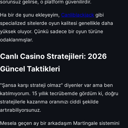
sorunsuz gelirse, o platform güvenilirdir.
Ha bir de şunu ekleyeyim,
Canliblackjack
gibi
specialized sitelerde oyun kalitesi genellikle daha
yüksek oluyor. Çünkü sadece bir oyun türüne
odaklanmışlar.
Canlı Casino Stratejileri: 2026
Güncel Taktikleri
"Şansa karşı strateji olmaz" diyenler var ama ben
katılmıyorum. 15 yıllık tecrübemde gördüm ki, doğru
stratejilerle kazanma oranınızı ciddi şekilde
artırabiliyorsunuz.
Mesela geçen ay bir arkadaşım Martingale sistemini