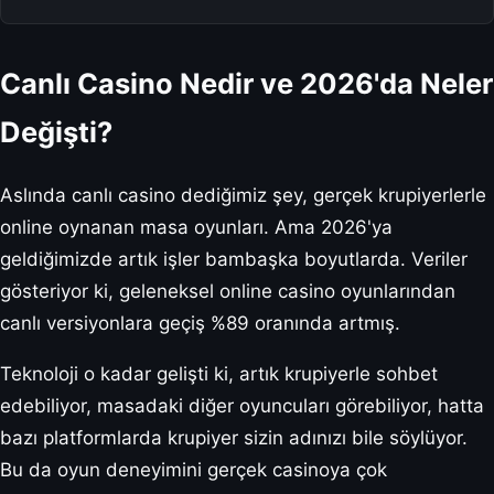
Canlı Casino Nedir ve 2026'da Neler
Değişti?
Aslında canlı casino dediğimiz şey, gerçek krupiyerlerle
online oynanan masa oyunları. Ama 2026'ya
geldiğimizde artık işler bambaşka boyutlarda. Veriler
gösteriyor ki, geleneksel online casino oyunlarından
canlı versiyonlara geçiş %89 oranında artmış.
Teknoloji o kadar gelişti ki, artık krupiyerle sohbet
edebiliyor, masadaki diğer oyuncuları görebiliyor, hatta
bazı platformlarda krupiyer sizin adınızı bile söylüyor.
Bu da oyun deneyimini gerçek casinoya çok