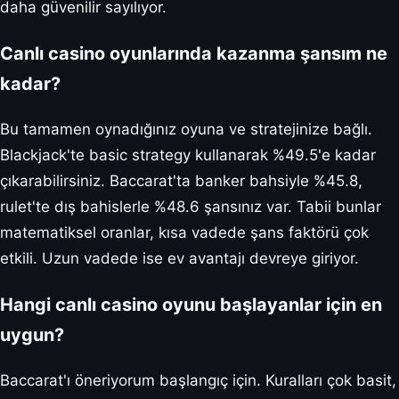
daha güvenilir sayılıyor.
Canlı casino oyunlarında kazanma şansım ne
kadar?
Bu tamamen oynadığınız oyuna ve stratejinize bağlı.
Blackjack'te basic strategy kullanarak %49.5'e kadar
çıkarabilirsiniz. Baccarat'ta banker bahsiyle %45.8,
rulet'te dış bahislerle %48.6 şansınız var. Tabii bunlar
matematiksel oranlar, kısa vadede şans faktörü çok
etkili. Uzun vadede ise ev avantajı devreye giriyor.
Hangi canlı casino oyunu başlayanlar için en
uygun?
Baccarat'ı öneriyorum başlangıç için. Kuralları çok basit,