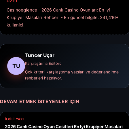
ÖZET
Casinoeglence - 2026 Canlı Casino Oyunları: En İyi
Krupiyer Masaları Rehberi - En guncel bilgile. 241,416+
kullanici.
Tuncer Uçar
Karşılaştırma Editörü
TU
Çok kriterli karşılaştırma yazıları ve değerlendirme
rehberleri hazırlıyor.
DEVAM ETMEK ISTEYENLER IÇIN
İLGILI YAZI
2026 Canli Casino Oyun Cesitleri En Iyi Krupiyer Masalari