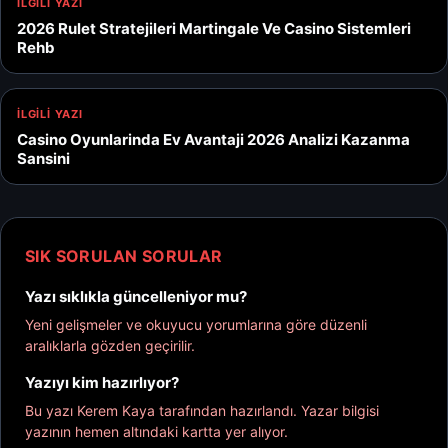
İLGILI YAZI
2026 Rulet Stratejileri Martingale Ve Casino Sistemleri
Rehb
İLGILI YAZI
Casino Oyunlarinda Ev Avantaji 2026 Analizi Kazanma
Sansini
SIK SORULAN SORULAR
Yazı sıklıkla güncelleniyor mu?
Yeni gelişmeler ve okuyucu yorumlarına göre düzenli
aralıklarla gözden geçirilir.
Yazıyı kim hazırlıyor?
Bu yazı Kerem Kaya tarafından hazırlandı. Yazar bilgisi
yazının hemen altındaki kartta yer alıyor.