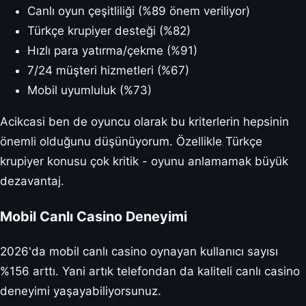
Canlı oyun çeşitliliği (%89 önem veriliyor)
Türkçe krupiyer desteği (%82)
Hızlı para yatırma/çekme (%91)
7/24 müşteri hizmetleri (%67)
Mobil uyumluluk (%73)
Acikcasi ben de oyuncu olarak bu kriterlerin hepsinin
önemli olduğunu düşünüyorum. Özellikle Türkçe
krupiyer konusu çok kritik - oyunu anlamamak büyük
dezavantaj.
Mobil Canlı Casino Deneyimi
2026'da mobil canlı casino oynayan kullanıcı sayısı
%156 arttı. Yani artık telefondan da kaliteli canlı casino
deneyimi yaşayabiliyorsunuz.