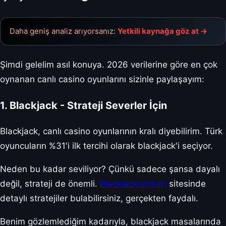
Daha geniş analiz arıyorsanız:
Yetkili kaynağa göz at →
Şimdi gelelim asıl konuya. 2026 verilerine göre en çok
oynanan canlı casino oyunlarını sizinle paylaşayım:
1. Blackjack - Strateji Severler İçin
Blackjack, canlı casino oyunlarının kralı diyebilirim. Türk
oyuncuların %31'i ilk tercihi olarak blackjack'i seçiyor.
Neden bu kadar seviliyor? Çünkü sadece şansa dayalı
değil, strateji de önemli.
Blackjackrehberi
sitesinde
detaylı stratejiler bulabilirsiniz, gerçekten faydalı.
Benim gözlemlediğim kadarıyla, blackjack masalarında