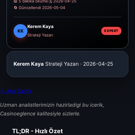
📖 5 dakika okuma
·
🗓️ 2026-04-25
·
🔄 Güncellendi 2026-05-04
Kerem Kaya
KK
EXPERT
Strateji Yazarı
Kerem Kaya
Strateji Yazarı · 2026-04-25
← Ana Sayfa
Uzman analistlerimizin hazirladigi bu icerik,
Casinoeglence kalitesiyle sizlerle.
TL;DR - Hızlı Özet