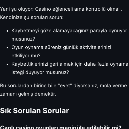
Yani şu oluyor: Casino eğlenceli ama kontrollü olmalı.
Kendinize şu soruları sorun:
Kaybetmeyi göze alamayacağınız parayla oynuyor
musunuz?
Oyun oynama süreniz günlük aktivitelerinizi
etkiliyor mu?
Kaybettiklerinizi geri almak için daha fazla oynama
isteği duyuyor musunuz?
Bu sorulardan birine bile "evet" diyorsanız, mola verme
zamanı gelmiş demektir.
Sık Sorulan Sorular
Canlı casino oyunları manipüle edilebilir mi?