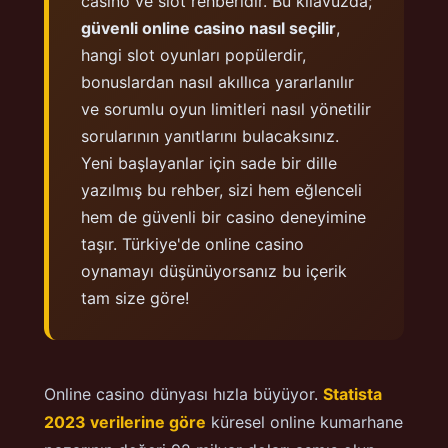
casino ve slot rehberidir. Bu kılavuzda;
güvenli online casino nasıl seçilir
,
hangi slot oyunları popülerdir,
bonuslardan nasıl akıllıca yararlanılır
ve sorumlu oyun limitleri nasıl yönetilir
sorularının yanıtlarını bulacaksınız.
Yeni başlayanlar için sade bir dille
yazılmış bu rehber, sizi hem eğlenceli
hem de güvenli bir casino deneyimine
taşır. Türkiye'de online casino
oynamayı düşünüyorsanız bu içerik
tam size göre!
Online casino dünyası hızla büyüyor.
Statista
2023 verilerine göre
küresel online kumarhane