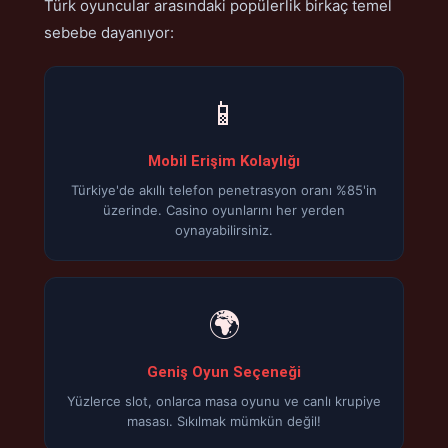
Türk oyuncular arasındaki popülerlik birkaç temel
sebebe dayanıyor:
📱
Mobil Erişim Kolaylığı
Türkiye'de akıllı telefon penetrasyon oranı %85'in
üzerinde. Casino oyunlarını her yerden
oynayabilirsiniz.
🌍
Geniş Oyun Seçeneği
Yüzlerce slot, onlarca masa oyunu ve canlı krupiye
masası. Sıkılmak mümkün değil!