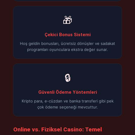
🎁
Çekici Bonus Sistemi
Hoş geldin bonusları, ücretsiz dönüşler ve sadakat
programları oyunculara ekstra değer sunar.
🔒
Güvenli Ödeme Yöntemleri
Kripto para, e-cüzdan ve banka transferi gibi pek
çok ödeme seçeneği mevcuttur.
Online vs. Fiziksel Casino: Temel