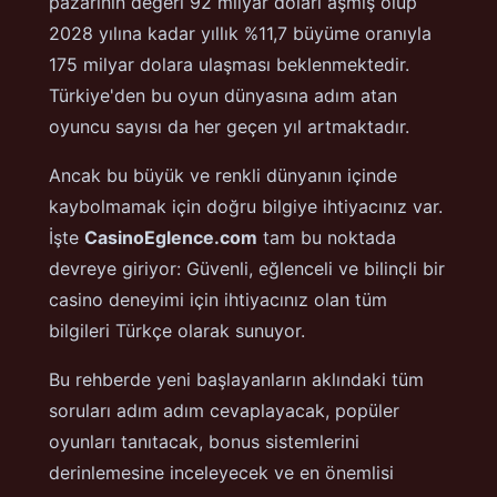
pazarının değeri 92 milyar doları aşmış olup
2028 yılına kadar yıllık %11,7 büyüme oranıyla
175 milyar dolara ulaşması beklenmektedir.
Türkiye'den bu oyun dünyasına adım atan
oyuncu sayısı da her geçen yıl artmaktadır.
Ancak bu büyük ve renkli dünyanın içinde
kaybolmamak için doğru bilgiye ihtiyacınız var.
İşte
CasinoEglence.com
tam bu noktada
devreye giriyor: Güvenli, eğlenceli ve bilinçli bir
casino deneyimi için ihtiyacınız olan tüm
bilgileri Türkçe olarak sunuyor.
Bu rehberde yeni başlayanların aklındaki tüm
soruları adım adım cevaplayacak, popüler
oyunları tanıtacak, bonus sistemlerini
derinlemesine inceleyecek ve en önemlisi