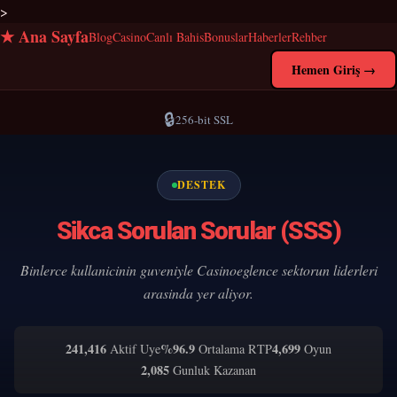
>
★ Ana Sayfa
Blog
Casino
Canlı Bahis
Bonuslar
Haberler
Rehber
Hemen Giriş →
🔒
256-bit SSL
DESTEK
Sikca Sorulan Sorular (SSS)
Binlerce kullanicinin guveniyle Casinoeglence sektorun liderleri
arasinda yer aliyor.
241,416
%96.9
4,699
Aktif Uye
Ortalama RTP
Oyun
2,085
Gunluk Kazanan