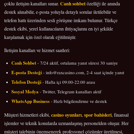
Canlı sohbet
çoklu iletişim kanalları sunar.
özelliği ile anında
destek alınabilir, e-posta yoluyla detaylı sorular iletilebilir ve
telefon hattı üzerinden sesli görüşme imkanı bulunur. Türkçe
destek ekibi, yerel kullanıcıların ihtiyaçlarını en iyi şekilde
karşılamak için özel olarak eğitilmiştir.
İletişim kanalları ve hizmet saatleri:
Canlı Sohbet
- 7/24 aktif, ortalama yanıt süresi 30 saniye
E-posta Desteği
-
info@raxcasino.com
, 2-4 saat içinde yanıt
Telefon Desteği
- Hafta içi 09:00-22:00 arası
Sosyal Medya
- Twitter, Telegram kanalları aktif
WhatsApp Business
- Hızlı bilgilendirme ve destek
casino oyunları
spor bahisleri
Müşteri hizmetleri ekibi,
,
, finansal
işlemler ve teknik konularda uzmanlaşmış personelden oluşur. Her
müşteri talebinin önemsenerek profesyonel çözümler üretilmesi,