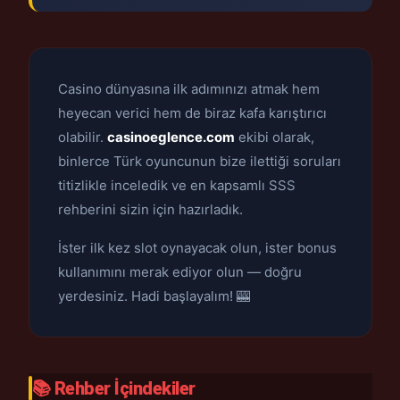
Casino dünyasına ilk adımınızı atmak hem
heyecan verici hem de biraz kafa karıştırıcı
olabilir.
casinoeglence.com
ekibi olarak,
binlerce Türk oyuncunun bize ilettiği soruları
titizlikle inceledik ve en kapsamlı SSS
rehberini sizin için hazırladık.
İster ilk kez slot oynayacak olun, ister bonus
kullanımını merak ediyor olun — doğru
yerdesiniz. Hadi başlayalım! 🎰
📚 Rehber İçindekiler