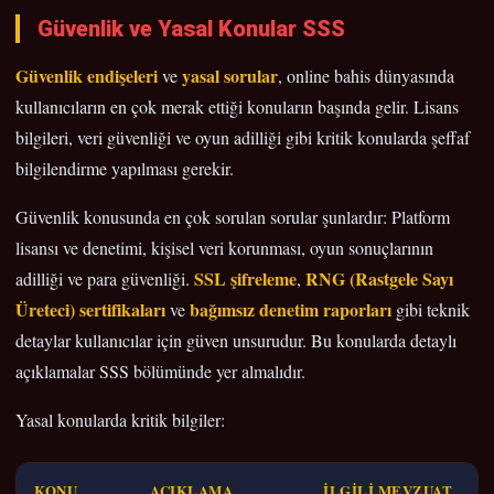
Güvenlik ve Yasal Konular SSS
Güvenlik endişeleri
yasal sorular
ve
, online bahis dünyasında
kullanıcıların en çok merak ettiği konuların başında gelir. Lisans
bilgileri, veri güvenliği ve oyun adilliği gibi kritik konularda şeffaf
bilgilendirme yapılması gerekir.
Güvenlik konusunda en çok sorulan sorular şunlardır: Platform
lisansı ve denetimi, kişisel veri korunması, oyun sonuçlarının
SSL şifreleme
RNG (Rastgele Sayı
adilliği ve para güvenliği.
,
Üreteci) sertifikaları
bağımsız denetim raporları
ve
gibi teknik
detaylar kullanıcılar için güven unsurudur. Bu konularda detaylı
açıklamalar SSS bölümünde yer almalıdır.
Yasal konularda kritik bilgiler:
KONU
AÇIKLAMA
İLGILI MEVZUAT