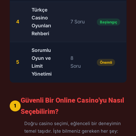
Türkçe
Casino
4
7 Soru
Başlangıç
Oyunları
Rehberi
Sorumlu
Oyun ve
8
5
Önemli
Limit
Soru
Yönetimi
Güvenli Bir Online Casino'yu Nasıl
1
Seçebilirim?
Doğru casino seçimi, eğlenceli bir deneyimin
temel taşıdır. İşte bilmeniz gereken her şey: