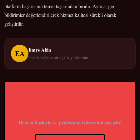
platform başarısının temel taşlarından biridir. Ayrıca, geri
bildirimler değerlendirilerek hizmet kalitesi sürekli olarak
geliştirilir.
Emre Akin
EA
Spor & Bahis Analisti | 10+ yil deneyim
Hemen Bahis Yapmaya
Basla
Hemen baslayin ve profesyonel deneyimi yasayin!