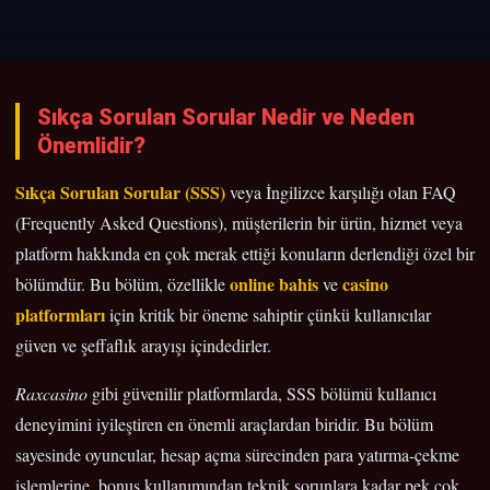
Sıkça Sorulan Sorular Nedir ve Neden
Önemlidir?
Sıkça Sorulan Sorular (SSS)
veya İngilizce karşılığı olan FAQ
(Frequently Asked Questions), müşterilerin bir ürün, hizmet veya
platform hakkında en çok merak ettiği konuların derlendiği özel bir
online bahis
casino
bölümdür. Bu bölüm, özellikle
ve
platformları
için kritik bir öneme sahiptir çünkü kullanıcılar
güven ve şeffaflık arayışı içindedirler.
Raxcasino
gibi güvenilir platformlarda, SSS bölümü kullanıcı
deneyimini iyileştiren en önemli araçlardan biridir. Bu bölüm
sayesinde oyuncular, hesap açma sürecinden para yatırma-çekme
işlemlerine, bonus kullanımından teknik sorunlara kadar pek çok