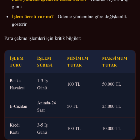
günü
İşlem ücreti var mı?
- Ödeme yöntemine göre değişkenlik
gösterir
Para çekme işlemleri için kritik bilgiler:
İŞLEM
İŞLEM
MINIMUM
MAKSIMUM
TÜRÜ
SÜRESI
TUTAR
TUTAR
Banka
1-3 İş
100 TL
50.000 TL
Havalesi
Günü
Anında-24
E-Cüzdan
50 TL
25.000 TL
Saat
Kredi
3-5 İş
100 TL
10.000 TL
Kartı
Günü