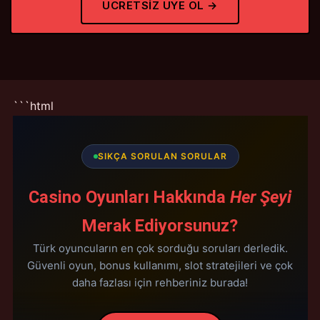
UCRETSIZ UYE OL →
```html
SIKÇA SORULAN SORULAR
Casino Oyunları Hakkında
Her Şeyi
Merak Ediyorsunuz?
Türk oyuncuların en çok sorduğu soruları derledik.
Güvenli oyun, bonus kullanımı, slot stratejileri ve çok
daha fazlası için rehberiniz burada!