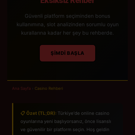
Eksiksiz Rehber
Güvenli platform seçiminden bonus
kullanımına, slot analizinden sorumlu oyun
kurallarına kadar her şey bu rehberde.
ŞIMDI BAŞLA
Ana Sayfa
›
Casino Rehberi
📋 Özet (TL;DR):
Türkiye'de online casino
oyunlarına yeni başlıyorsanız, önce lisanslı
ve güvenilir bir platform seçin. Hoş geldin